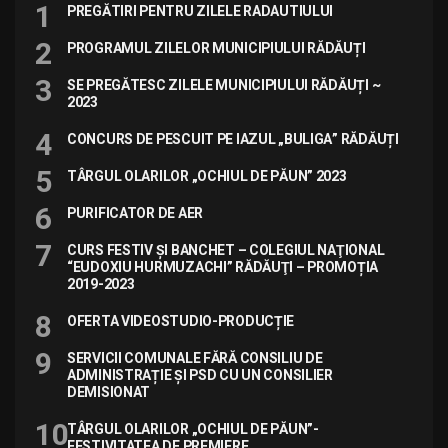
PREGĂTIRI PENTRU ZILELE RADAUTIULUI
PROGRAMUL ZILELOR MUNICIPIULUI RĂDĂUȚI
SE PREGĂTESC ZILELE MUNICIPIULUI RĂDĂUȚI ~
2023
CONCURS DE PESCUIT PE IAZUL „BULIGA” RĂDĂUȚI
TÂRGUL OLARILOR „OCHIUL DE PĂUN” 2023
PURIFICATOR DE AER
CURS FESTIV ȘI BANCHET – COLEGIUL NAŢIONAL
“EUDOXIU HURMUZACHI” RĂDĂUŢI – PROMOȚIA
2019-2023
OFERTA VIDEOSTUDIO-PRODUCȚIE
SERVICII COMUNALE FĂRĂ CONSILIU DE
ADMINISTRAȚIE ȘI PSD CU UN CONSILIER
DEMISIONAT
TÂRGUL OLARILOR „OCHIUL DE PĂUN”-
FESTIVITATEA DE PREMIERE