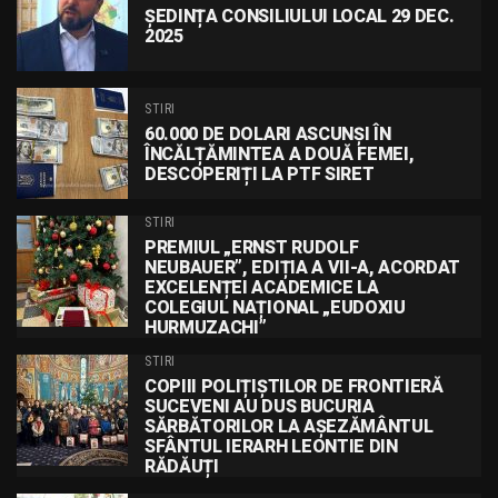
ȘEDINȚA CONSILIULUI LOCAL 29 DEC.
2025
STIRI
60.000 DE DOLARI ASCUNȘI ÎN
ÎNCĂLȚĂMINTEA A DOUĂ FEMEI,
DESCOPERIȚI LA PTF SIRET
STIRI
PREMIUL „ERNST RUDOLF
NEUBAUER”, EDIȚIA A VII-A, ACORDAT
EXCELENȚEI ACADEMICE LA
COLEGIUL NAȚIONAL „EUDOXIU
HURMUZACHI”
STIRI
COPIII POLIȚIȘTILOR DE FRONTIERĂ
SUCEVENI AU DUS BUCURIA
SĂRBĂTORILOR LA AȘEZĂMÂNTUL
SFÂNTUL IERARH LEONTIE DIN
RĂDĂUȚI