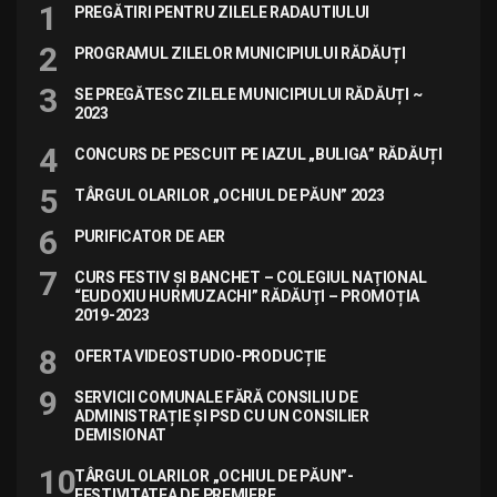
PREGĂTIRI PENTRU ZILELE RADAUTIULUI
PROGRAMUL ZILELOR MUNICIPIULUI RĂDĂUȚI
SE PREGĂTESC ZILELE MUNICIPIULUI RĂDĂUȚI ~
2023
CONCURS DE PESCUIT PE IAZUL „BULIGA” RĂDĂUȚI
TÂRGUL OLARILOR „OCHIUL DE PĂUN” 2023
PURIFICATOR DE AER
CURS FESTIV ȘI BANCHET – COLEGIUL NAŢIONAL
“EUDOXIU HURMUZACHI” RĂDĂUŢI – PROMOȚIA
2019-2023
OFERTA VIDEOSTUDIO-PRODUCȚIE
SERVICII COMUNALE FĂRĂ CONSILIU DE
ADMINISTRAȚIE ȘI PSD CU UN CONSILIER
DEMISIONAT
TÂRGUL OLARILOR „OCHIUL DE PĂUN”-
FESTIVITATEA DE PREMIERE