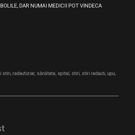
OLILE, DAR NUMAI MEDICII POT VINDECA
 stiri
,
radautiziar
,
sănătate
,
spital
,
stiri
,
stiri radauti
,
upu
,
st