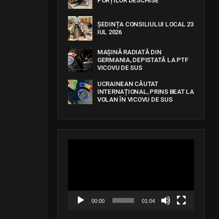
PORȚILOR DESCHISE
ȘEDINȚA CONSILIULUI LOCAL 23
IUL 2026
MAȘINĂ RADIATĂ DIN
GERMANIA, DEPISTATĂ LA PTF
VICOVU DE SUS
UCRAINEAN CĂUTAT
INTERNAȚIONAL, PRINS BEAT LA
VOLAN ÎN VICOVU DE SUS
V
i
d
e
o
P
l
a
00:00
01:04
y
e