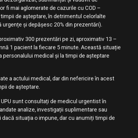
U vor fi mai aglomerate de cazurile cu COD –
impii de așteptare, în detrimentul celorlalte
tă urgențe și depășesc 20% din prezentări).
roximativ 300 prezentări pe zi, aproximativ 13 –
mnă 1 pacient la fiecare 5 minute. Această situație
a personalului medical și la timpi de așteptare
ate a actului medical, dar din nefericire în acest
mpii de așteptare.
în UPU sunt consultați de medicul urgentist în
mandate analize, investigații suplimentare sau
ti dacă situația o impune, dar cu anumiți timpi de