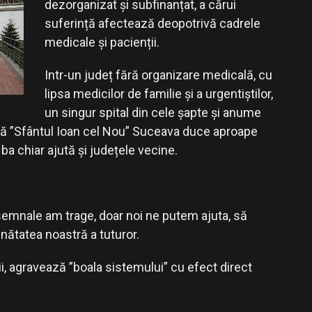
dezorganizat și subfinanțat, a cărui
suferință afectează deopotrivă cadrele
medicale și pacienții.
Intr-un județ fără organizare medicală, cu
lipsa medicilor de familie și a urgentiștilor,
un singur spital din cele șapte și anume
ță ”Sfântul Ioan cel Nou” Suceava duce aproape
ba chiar ajută și județele vecine.
emnale am trage, doar noi ne putem ajuta, să
ănătatea noastră a tuturor.
i, agravează ”boala sistemului” cu efect direct