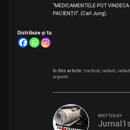
”MEDICAMENTELE POT VINDECA B
PACIENȚII”. (Carl Jung).
Distribuie și tu
In this article:
medical
,
radauti
,
radauti
urgente
WRITTEN BY
Jurnal1