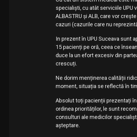
specialiști, cu atât serviciile UP
ALBASTRU și ALB, care vor crește t
cazuri (cazurile care nu reprezin
In prezent în UPU Suceava sunt ap
15 pacienți pe oră, ceea ce însea
duce la un efort excesiv din parte
crescuți.
Ne dorim menținerea calității ridic
moment, situația se reflectă în ti
Absolut toți pacienții prezentați 
ordinea priorităților, le sunt reco
consulturi ale medicilor specialiș
așteptare.