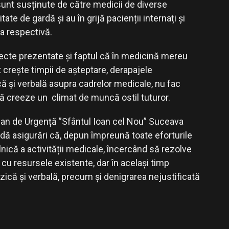
sunt susținute de către medicii de diverse
tate de gardă și au în grijă pacienții internați și
ia respectivă.
ecte prezentate și faptul că în medicină mereu
t crește timpii de așteptare, derapajele
ă și verbală asupra cadrelor medicale, nu fac
să creeze un climat de muncă ostil tuturor.
ean de Urgență ”Sfântul Ioan cel Nou” Suceava
 dă asigurări că, depun împreună toate eforturile
ică a activității medicale, încercând să rezolve
u resursele existente, dar în același timp
ă și verbală, precum și denigrarea nejustificată