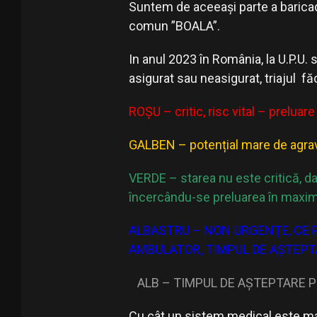
Suntem de aceeași parte a baricad
comun ”BOALA”.
In anul 2023 în România, la U.P.U.
asigurat sau neasigurat, triajul f
ROȘU – critic, risc vital – preluar
GALBEN – potențial mare de agrav
VERDE – starea nu este critică, dar
încercându-se preluarea în maxim
ALBASTRU – NON URGENȚE, CE P
AMBULATOR, TIMPUL DE AȘTEPT
ALB – TIMPUL DE AȘTEPTARE P
Cu cât un sistem medical este mai