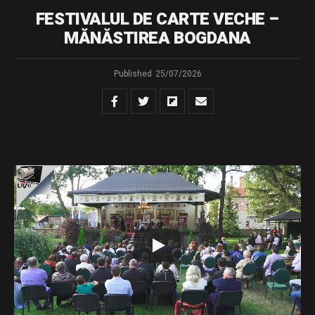
FESTIVALUL DE CARTE VECHE –
MĂNĂSTIREA BOGDANA
Published
25/07/2026
Urmăriți transmisiunea LIVE de la Mănăstirea Bogdana a
celei de-a doua ediții a Festivalului de Carte Veche
„Tipăriturile bisericești – punte între trecut, prezent și
viitor”.
Conferința susținută de părintele Constantin Necula,
intitulată „Cartea scrisă – remediul duhovnicesc al
însingurării culturale”, și recitalul de muzică veche susținut
de părintele arhidiacon Ieremia Sărmaș.