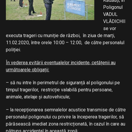
Rădăuți, în
Poligonul
VADUL
VLĂDICHII
se vor
executa trageri cu muniție de război, în ziua de marți,
11.02.2020, între orele 10:00 – 12:00, de către personalul
poliției.
În vederea evitării eventualelor incidente, cetățenii au
următoarele obligații:
– să nu intre în perimetrul de siguranță al poligonului pe
timpul tragerilor, restricție valabilă pentru persoane,
animale, atelaje și autovehicule;
– la recepționarea semnalelor acustice transmise de către
personalul poligonului cu privire la începerea tragerilor, să
părăsească imediat zona restricționată, în cazul în care au
pătruns accidental în această zonă;