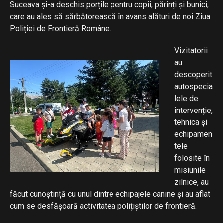
Suceava și-a deschis porțile pentru copii, părinți și bunici,
care au ales să sărbătorească în avans alături de noi Ziua
Poliției de Frontieră Române.
Vizitatorii
au
descoperit
autospecia
lele de
intervenție,
tehnica și
echipamen
tele
folosite în
misiunile
zilnice, au
făcut cunoștință cu unul dintre echipajele canine și au aflat
cum se desfășoară activitatea polițiștilor de frontieră.