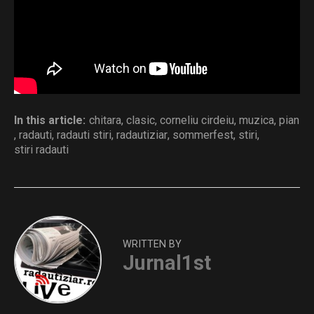
Distribuie și tu
In this article:
chitara
,
clasic
,
corneliu cirdeiu
,
muzica
,
pian
,
radauti
,
radauti stiri
,
radautiziar
,
sommerfest
,
stiri
,
stiri radauti
WRITTEN BY
Jurnal1st