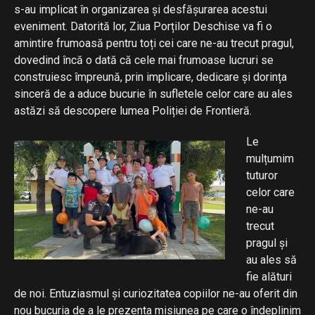
s-au implicat în organizarea și desfășurarea acestui
eveniment. Datorită lor, Ziua Porților Deschise va fi o
amintire frumoasă pentru toți cei care ne-au trecut pragul,
dovedind încă o dată că cele mai frumoase lucruri se
construiesc împreună, prin implicare, dedicare și dorința
sinceră de a aduce bucurie în sufletele celor care au ales
astăzi să descopere lumea Poliției de Frontieră.
Le
mulțumim
tuturor
celor care
ne-au
trecut
pragul și
au ales să
fie alături
de noi. Entuziasmul și curiozitatea copiilor ne-au oferit din
nou bucuria de a le prezenta misiunea pe care o îndeplinim