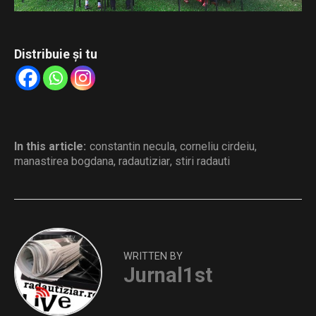
Distribuie și tu
In this article:
constantin necula
,
corneliu cirdeiu
,
manastirea bogdana
,
radautiziar
,
stiri radauti
WRITTEN BY
Jurnal1st