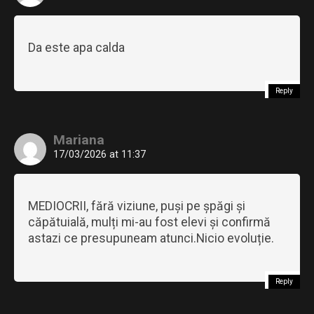
Da este apa calda
Reply
Mariana
17/03/2026 at 11:37
MEDIOCRII, fără viziune, puși pe șpăgi și
căpătuială, mulți mi-au fost elevi și confirmă
astazi ce presupuneam atunci.Nicio evoluție.
Reply