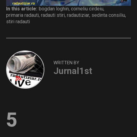
In this article:
bogdan loghin
,
corneliu cirdeiu
,
primaria radauti
,
radauti stiri
,
radautiziar
,
sedinta consiliu
,
stiri radauti
WRITTEN BY
Jurnal1st
5