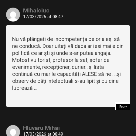
Mihalciuc
17/03/2026 at 08:47
Nu vă plângeți de incompetența celor aleși să
ne conducă. Doar uitați vă daca ar ieși mai e din
politică ce ar ști și unde s-ar putea angaja.
Motostivuitorist, profesor la sat, șofer de
evenimente, recepționer, curier…și lista
continuă cu marile capacități ALESE să ne ….și
observ de câți intelectuali s-au lipit și cu cine
lucrează …
Reply
Hluvaru Mihai
17/03/2026 at 08:49