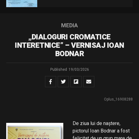
MEDIA
„DIALOGURI CROMATICE
INTERETNICE” – VERNISAJ IOAN
BODNAR
Published
19/03/2026
Oplus_16908288
De ziua lui de naștere,
pictorul Ioan Bodnar a fost
felicitat de un grup mare de