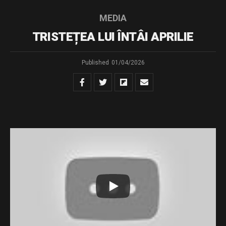
MEDIA
TRISTEȚEA LUI ÎNTÂI APRILIE
Published
01/04/2026
Întâi aprilie nu este numai despre păcăleli. Partea lui tristă
ne poartă înapoi în negura vremurilor lui 1941, în Bucovina
de Nord, unde aproximativ 200 de români au fost uciși
de trupele sovietice (NKVD și grăniceri) în încercarea lor
de a trece granița din URSS în România. Cei care au
supraviețuit au fost deportați în Siberia.
Vă invit să vizionați un scurt metraj despre deportări. O