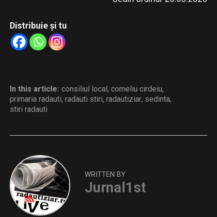
Distribuie și tu
In this article:
consiliul local
,
corneliu cirdeiu
,
primaria radauti
,
radauti stiri
,
radautiziar
,
sedinta
,
stiri radauti
WRITTEN BY
Jurnal1st