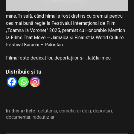
poveste de viață, reală, nu ficțiune, al cărei protagonist nu
a supraviețuit să-l vadă, dar pe care l-am simțit alături de
mine, în sală, când filmul a fost distins cu premiul pentru
cea mai bună regie la Festivalul Internațional de Film
„Toamnă la Voroneț” 2025, premiat cu Honorable Mention
la
Films That Move
– Jamaica și Finalist la World Culture
Festival Karachi – Pakistan.
Filmul este dedicat lor, deportaților și …tatălui meu.
Distribuie și tu
In this article:
cetatenia
,
corneliu cirdeiu
,
deportari
,
documentar
,
radautiziar