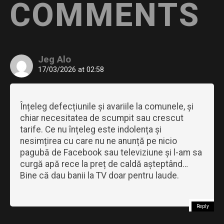
COMMENTS
Jeg Alo
17/03/2026 at 02:58
Înțeleg defecțiunile și avariile la comunele, și
chiar necesitatea de scumpit sau crescut
tarife. Ce nu înțeleg este indolența și
nesimțirea cu care nu ne anunță pe nicio
pagubă de Facebook sau televiziune și l-am sa
curgă apă rece la preț de caldă așteptând…
Bine că dau banii la TV doar pentru laude.
Reply