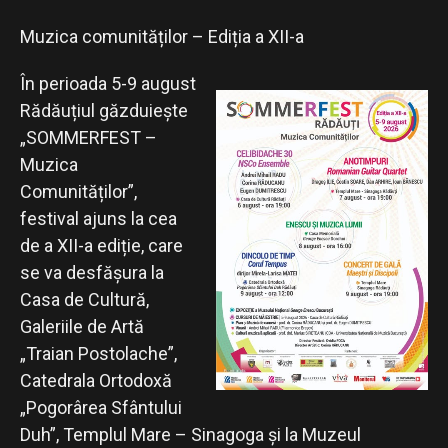
Muzica comunităților – Ediția a XII-a
În perioada 5-9 august
Rădăuțiul găzduiește
„SOMMERFEST –
Muzica
Comunităților”,
festival ajuns la cea
de a XII-a ediție, care
se va desfășura la
Casa de Cultură,
Galeriile de Artă
„Traian Postolache”,
Catedrala Ortodoxă
„Pogorârea Sfântului
Duh”, Templul Mare – Sinagoga și la Muzeul