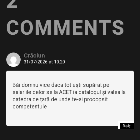
2
COMMENTS
Crăciun
31/07/2026 at 10:20
Băi domnu vice daca tot ești supărat pe
salariile celor se la ACET ia catalogul și valea la
catedra de țară de unde te-ai procopsit
competentule
Reply