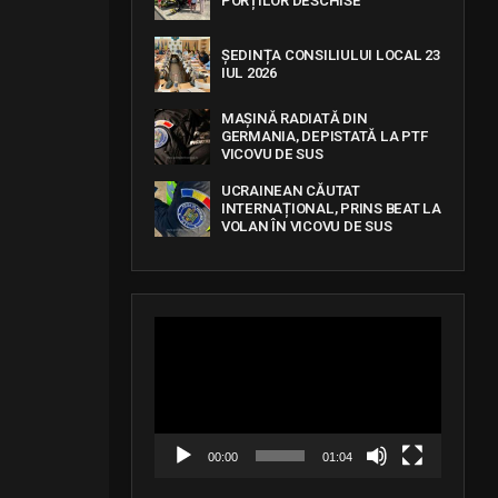
PORȚILOR DESCHISE
ȘEDINȚA CONSILIULUI LOCAL 23
IUL 2026
MAȘINĂ RADIATĂ DIN
GERMANIA, DEPISTATĂ LA PTF
VICOVU DE SUS
UCRAINEAN CĂUTAT
INTERNAȚIONAL, PRINS BEAT LA
VOLAN ÎN VICOVU DE SUS
V
i
d
e
o
P
l
a
00:00
01:04
y
e