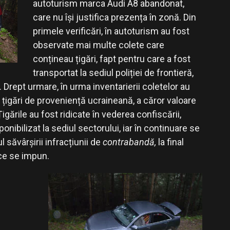
autoturism marca Audi A8 abandonat,
care nu își justifica prezența în zonă. Din
primele verificări, în autoturism au fost
observate mai multe colete care
conțineau țigări, fapt pentru care a fost
transportat la sediul poliției de frontieră,
. Drept urmare, în urma inventarierii coletelor au
țigări de proveniență ucraineană, a căror valoare
igările au fost ridicate în vederea confiscării,
onibilizat la sediul sectorului, iar în continuare se
săvârșirii infracțiunii de
contrabandă
,
la final
 ce se impun.