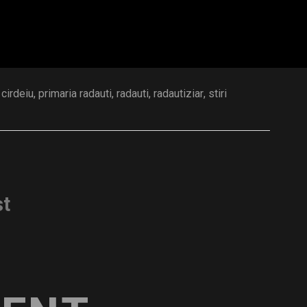
 cirdeiu
,
primaria radauti
,
radauti
,
radautiziar
,
stiri
st