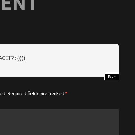
ENT
CET? :-))))
Reply
ed.
Required fields are marked
*