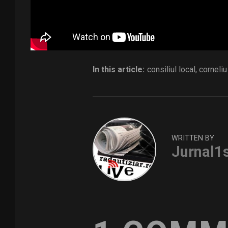
Distribuie și tu
In this article:
consiliul local
,
corneliu
WRITTEN BY
Jurnal1