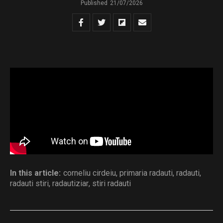
Published
21/07/2026
sedinta ordinara din 23.07.2026
Download
Distribuie și tu
In this article:
corneliu cirdeiu
,
primaria radauti
,
radauti
,
radauti stiri
,
radautiziar
,
stiri radauti