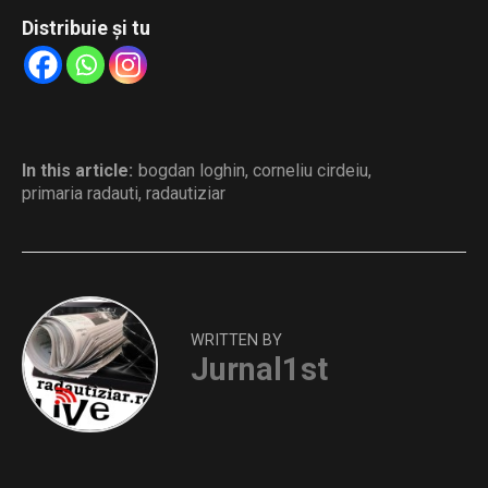
Distribuie și tu
In this article:
bogdan loghin
,
corneliu cirdeiu
,
primaria radauti
,
radautiziar
WRITTEN BY
Jurnal1st