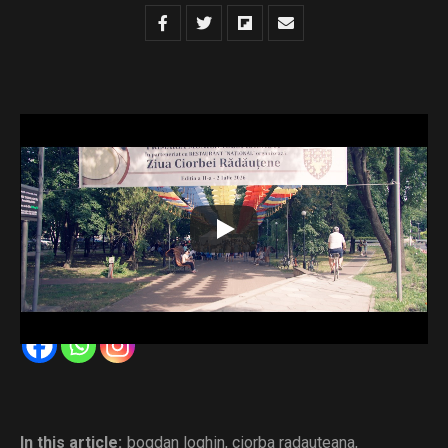
1500 de porții de ciorbă rădăuțeană au fost distribuite
gratuit în parcul umbreluțelor, manifestarea fiind la a II-a
ediție, grație unui parteneriat între Restaurantul Național și
Primăria Rădăuți.
Primarul Bogdan Loghin a invitat staful județean al PNL la
o degustare.
Distribuie și tu
In this article:
bogdan loghin
,
ciorba radauteana
,