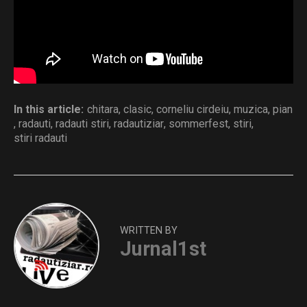
Distribuie și tu
In this article:
chitara
,
clasic
,
corneliu cirdeiu
,
muzica
,
pian
,
radauti
,
radauti stiri
,
radautiziar
,
sommerfest
,
stiri
,
stiri radauti
WRITTEN BY
Jurnal1st