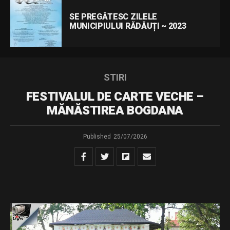
SE PREGĂTESC ZILELE
MUNICIPIULUI RĂDĂUȚI ~ 2023
STIRI
FESTIVALUL DE CARTE VECHE –
MĂNĂSTIREA BOGDANA
Published
25/07/2026
Urmăriți transmisiunea LIVE de la Mănăstirea Bogdana a
celei de-a doua ediții a Festivalului de Carte Veche