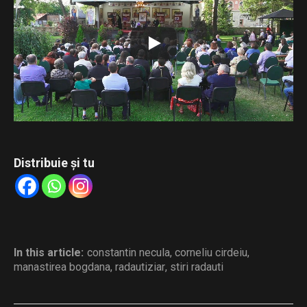
„Tipăriturile bisericești – punte între trecut, prezent și
viitor”.
Conferința susținută de părintele Constantin Necula,
intitulată „Cartea scrisă – remediul duhovnicesc al
însingurării culturale”, și recitalul de muzică veche susținut
de părintele arhidiacon Ieremia Sărmaș.
Distribuie și tu
In this article:
constantin necula
,
corneliu cirdeiu
,
manastirea bogdana
,
radautiziar
,
stiri radauti