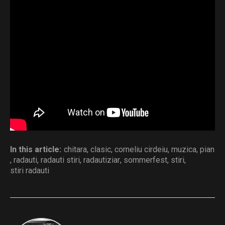
„Traian Postolache”, Templul Mare – Sinagoga
Rădăuți, Protopopiatul Rădăuți, Muzeul Național
„George Enescu” și Muzeul Județean Botoșani –
Muzeul Memorial „George Enescu” Dorohoi.
Distribuie și tu
In this article:
chitara
,
clasic
,
corneliu cirdeiu
,
muzica
,
pian
,
radauti
,
radauti stiri
,
radautiziar
,
sommerfest
,
stiri
,
stiri radauti