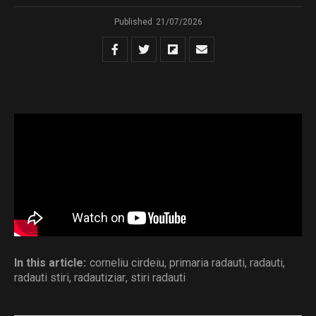
Published
21/07/2026
sedinta ordinara din 23.07.2026
Download
Distribuie și tu
In this article:
corneliu cirdeiu
,
primaria radauti
,
radauti
,
radauti stiri
,
radautiziar
,
stiri radauti