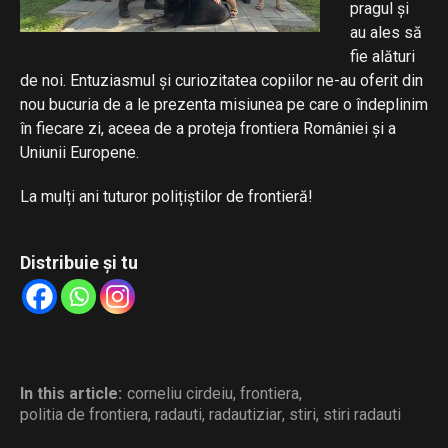
pragul și
au ales să
fie alături
de noi. Entuziasmul și curiozitatea copiilor ne-au oferit din
nou bucuria de a le prezenta misiunea pe care o îndeplinim
în fiecare zi, aceea de a proteja frontiera României și a
Uniunii Europene.
La mulți ani tuturor polițiștilor de frontieră!
Distribuie și tu
In this article:
corneliu cirdeiu
,
frontiera
,
politia de frontiera
,
radauti
,
radautiziar
,
stiri
,
stiri radauti