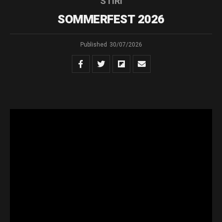
STIRI
SOMMERFEST 2026
Published
30/07/2026
Muzica comunităților – Ediția a XII-a
În perioada 5-9 august
Rădăuțiul găzduiește
„SOMMERFEST –
Muzica
Comunităților”,
festival ajuns la cea
de a XII-a ediție, care