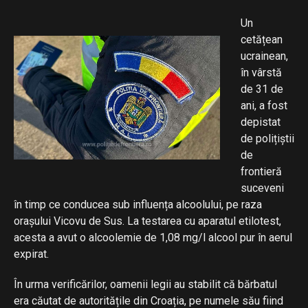
Un
cetățean
ucrainean,
în vârstă
de 31 de
ani, a fost
depistat
de polițiștii
de
frontieră
suceveni
în timp ce conducea sub influența alcoolului, pe raza
orașului Vicovu de Sus. La testarea cu aparatul etilotest,
acesta a avut o alcoolemie de 1,08 mg/l alcool pur în aerul
expirat.
În urma verificărilor, oamenii legii au stabilit că bărbatul
era căutat de autoritățile din Croația, pe numele său fiind