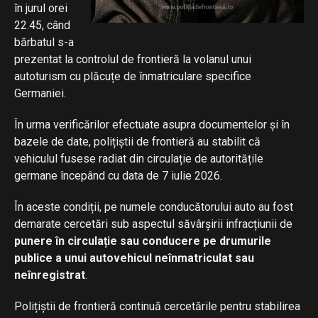
în jurul orei
22.45, când
bărbatul s-a
prezentat la controlul de frontieră la volanul unui
autoturism cu plăcuțe de înmatriculare specifice
Germaniei.
În urma verificărilor efectuate asupra documentelor și în
bazele de date, polițiștii de frontieră au stabilit că
vehiculul fusese radiat din circulație de autoritățile
germane începând cu data de 7 iulie 2026.
În aceste condiții, pe numele conducătorului auto au fost
demarate cercetări sub aspectul săvârșirii infracțiunii de
punere în circulație sau conducere pe drumurile
publice a unui autovehicul neînmatriculat sau
neînregistrat
.
Polițiștii de frontieră continuă cercetările pentru stabilirea