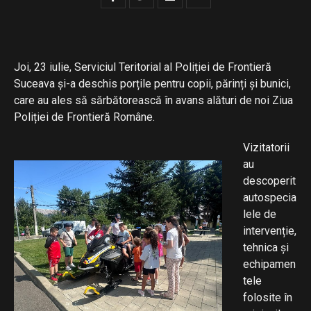
Joi, 23 iulie, Serviciul Teritorial al Poliției de Frontieră
Suceava și-a deschis porțile pentru copii, părinți și bunici,
care au ales să sărbătorească în avans alături de noi Ziua
Poliției de Frontieră Române.
Vizitatorii
au
descoperit
autospecia
lele de
intervenție,
tehnica și
echipamen
tele
folosite în