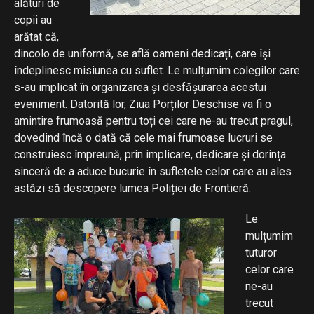
alături de
copii au
arătat că,
dincolo de uniformă, se află oameni dedicați, care își
îndeplinesc misiunea cu suflet. Le mulțumim colegilor care
s-au implicat în organizarea și desfășurarea acestui
eveniment. Datorită lor, Ziua Porților Deschise va fi o
amintire frumoasă pentru toți cei care ne-au trecut pragul,
dovedind încă o dată că cele mai frumoase lucruri se
construiesc împreună, prin implicare, dedicare și dorința
sinceră de a aduce bucurie în sufletele celor care au ales
astăzi să descopere lumea Poliției de Frontieră.
Le
mulțumim
tuturor
celor care
ne-au
trecut