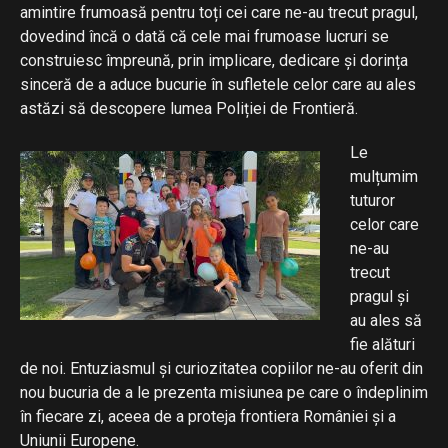
amintire frumoasă pentru toți cei care ne-au trecut pragul,
dovedind încă o dată că cele mai frumoase lucruri se
construiesc împreună, prin implicare, dedicare și dorința
sinceră de a aduce bucurie în sufletele celor care au ales
astăzi să descopere lumea Poliției de Frontieră.
Le
mulțumim
tuturor
celor care
ne-au
trecut
pragul și
au ales să
fie alături
de noi. Entuziasmul și curiozitatea copiilor ne-au oferit din
nou bucuria de a le prezenta misiunea pe care o îndeplinim
în fiecare zi, aceea de a proteja frontiera României și a
Uniunii Europene.