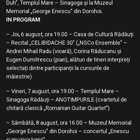
Duh”, Templul Mare – Sinagoga și la Muzeul
Memorial „George Enescu” din Dorohoi.
IN PROGRAM
– Joi, 6 august, ora 19.00 – Casa de Cultură Rădăuți
– Recital ,,CELIBIDACHE 30” („NSCo Ensemble” –
Andrei Mihail Radu (vioară), Corina Răducanu și
Eugen Dumitrescu (pian), alături de tineri interpreți
selectați dintre participanții la cursurile de
măiestrie)
– Vineri, 7 august, ora 19.00 – Templul Mare –
Sinagoga Rădăuți – ANOTIMPURILE (cvartetul de
chitară clasică „Romanian Guitar Quartet”)
– Sâmbătă, 8 august, ora 16.00 – Muzeul Memorial
„George Enescu” din Dorohoi – concertul „Enescu
și muzica lumii”