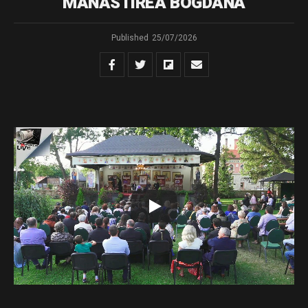
MĂNĂSTIREA BOGDANA
Published
25/07/2026
Urmăriți transmisiunea LIVE de la Mănăstirea Bogdana a
celei de-a doua ediții a Festivalului de Carte Veche
„Tipăriturile bisericești – punte între trecut, prezent și
viitor”.
Conferința susținută de părintele Constantin Necula,
intitulată „Cartea scrisă – remediul duhovnicesc al
însingurării culturale”, și recitalul de muzică veche susținut
de părintele arhidiacon Ieremia Sărmaș.