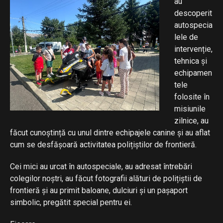
au
descoperit
autospecia
lele de
intervenție,
tehnica și
echipamen
tele
folosite în
misiunile
zilnice, au
făcut cunoștință cu unul dintre echipajele canine și au aflat
cum se desfășoară activitatea polițiștilor de frontieră.
Cei mici au urcat în autospeciale, au adresat întrebări
colegilor noștri, au făcut fotografii alături de polițiștii de
frontieră și au primit baloane, dulciuri și un pașaport
simbolic, pregătit special pentru ei.