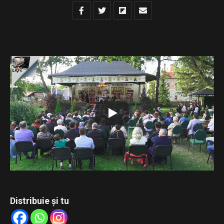
Urmăriți transmisiunea LIVE de la Mănăstirea Bogdana a
celei de-a doua ediții a Festivalului de Carte Veche
„Tipăriturile bisericești – punte între trecut, prezent și
viitor”.
Conferința susținută de părintele Constantin Necula,
intitulată „Cartea scrisă – remediul duhovnicesc al
însingurării culturale”, și recitalul de muzică veche susținut
de părintele arhidiacon Ieremia Sărmaș.
Distribuie și tu