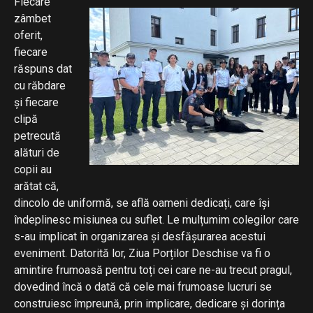
Fiecare
zâmbet
oferit,
fiecare
răspuns dat
cu răbdare
și fiecare
clipă
petrecută
alături de
copii au
arătat că,
dincolo de uniformă, se află oameni dedicați, care își
îndeplinesc misiunea cu suflet. Le mulțumim colegilor care
s-au implicat în organizarea și desfășurarea acestui
eveniment. Datorită lor, Ziua Porților Deschise va fi o
amintire frumoasă pentru toți cei care ne-au trecut pragul,
dovedind încă o dată că cele mai frumoase lucruri se
construiesc împreună, prin implicare, dedicare și dorința