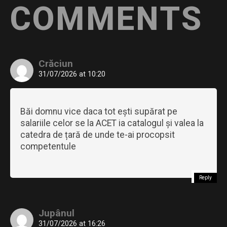
COMMENTS
Crăciun
31/07/2026 at 10:20
Băi domnu vice daca tot ești supărat pe
salariile celor se la ACET ia catalogul și valea la
catedra de țară de unde te-ai procopsit
competentule
Reply
Jupânul
31/07/2026 at 16:26