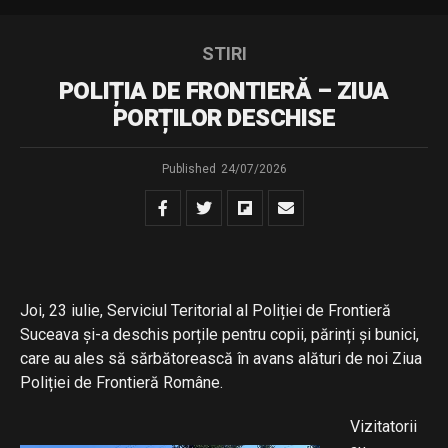
STIRI
POLIȚIA DE FRONTIERĂ – ZIUA
PORȚILOR DESCHISE
Published
24/07/2026
Joi, 23 iulie, Serviciul Teritorial al Poliției de Frontieră
Suceava și-a deschis porțile pentru copii, părinți și bunici,
care au ales să sărbătorească în avans alături de noi Ziua
Poliției de Frontieră Române.
Vizitatorii