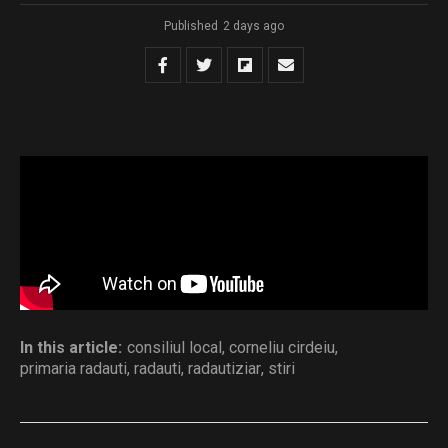
Published
2 days ago
sedinta 06.08.2026
Download
Distribuie și tu
In this article:
consiliul local
,
corneliu cirdeiu
,
primaria radauti
,
radauti
,
radautiziar
,
stiri