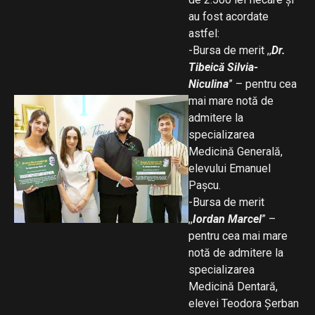
au fost acordate
astfel:
-Bursa de merit ,,
Dr.
Tibeică Silvia-
Niculina
” – pentru cea
mai mare notă de
admitere la
specializarea
Medicină Generală,
elevului Emanuel
Pașcu.
-Bursa de merit
,,
Iordan Marcel
” –
pentru cea mai mare
notă de admitere la
specializarea
Medicină Dentară,
elevei Teodora Șerban