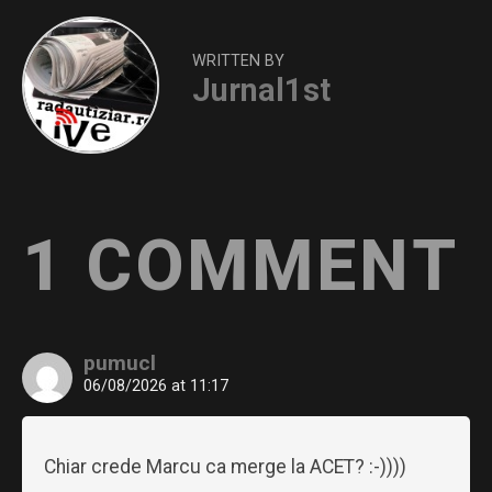
WRITTEN BY
Jurnal1st
1 COMMENT
pumucl
06/08/2026 at 11:17
Chiar crede Marcu ca merge la ACET? :-))))