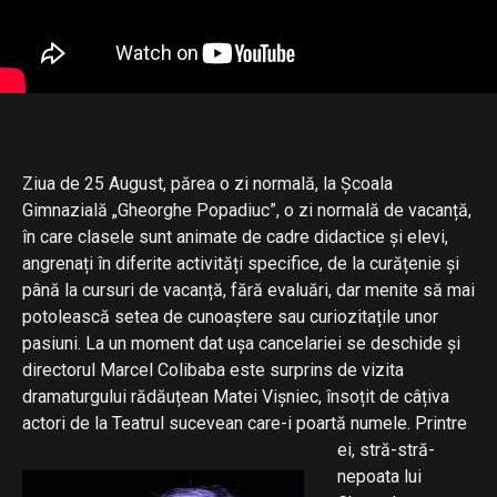
Ziua de 25 August, părea o zi normală, la Școala
Gimnazială „Gheorghe Popadiuc”, o zi normală de vacanță,
în care clasele sunt animate de cadre didactice și elevi,
angrenați în diferite activități specifice, de la curățenie și
până la cursuri de vacanță, fără evaluări, dar menite să mai
potolească setea de cunoaștere sau curiozitațile unor
pasiuni. La un moment dat ușa cancelariei se deschide și
directorul Marcel Colibaba este surprins de vizita
dramaturgului rădăuțean Matei Vișniec, însoțit de câțiva
actori de la Teatrul sucevean care-i poartă numele.
Printre
ei, stră-stră-
nepoata lui