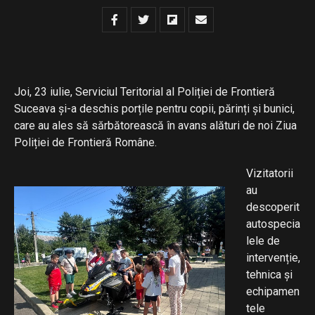
Joi, 23 iulie, Serviciul Teritorial al Poliției de Frontieră
Suceava și-a deschis porțile pentru copii, părinți și bunici,
care au ales să sărbătorească în avans alături de noi Ziua
Poliției de Frontieră Române.
Vizitatorii
au
descoperit
autospecia
lele de
intervenție,
tehnica și
echipamen
tele