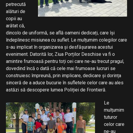
petrecută
alături de
copii au
arătat că,
dincolo de uniformă, se află oameni dedicați, care își
îndeplinesc misiunea cu suflet. Le mulțumim colegilor care
s-au implicat în organizarea și desfășurarea acestui
eveniment. Datorită lor, Ziua Porților Deschise va fi o
amintire frumoasă pentru toți cei care ne-au trecut pragul,
dovedind încă o dată că cele mai frumoase lucruri se
construiesc împreună, prin implicare, dedicare și dorința
sinceră de a aduce bucurie în sufletele celor care au ales
astăzi să descopere lumea Poliției de Frontieră.
Le
mulțumim
tuturor
celor care
ne-au