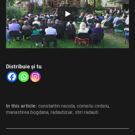
viitor”.
Conferința susținută de părintele Constantin Necula,
intitulată „Cartea scrisă – remediul duhovnicesc al
însingurării culturale”, și recitalul de muzică veche susținut
de părintele arhidiacon Ieremia Sărmaș.
Distribuie și tu
In this article:
constantin necula
,
corneliu cirdeiu
,
manastirea bogdana
,
radautiziar
,
stiri radauti