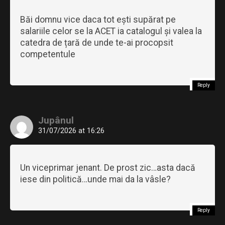
Băi domnu vice daca tot ești supărat pe
salariile celor se la ACET ia catalogul și valea la
catedra de țară de unde te-ai procopsit
competentule
Reply
Jupânul
31/07/2026 at 16:26
Un viceprimar jenant. De prost zic…asta dacă
iese din politică…unde mai da la vâsle?
Reply