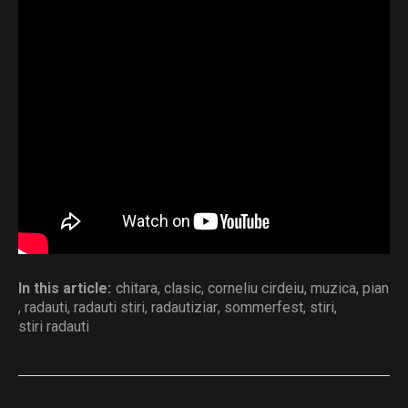
Klavier ART, având ca parteneri: Galeriile de Artă
„Traian Postolache”, Templul Mare – Sinagoga
Rădăuți, Protopopiatul Rădăuți, Muzeul Național
„George Enescu” și Muzeul Județean Botoșani –
Muzeul Memorial „George Enescu” Dorohoi.
Distribuie și tu
In this article:
chitara
,
clasic
,
corneliu cirdeiu
,
muzica
,
pian
,
radauti
,
radauti stiri
,
radautiziar
,
sommerfest
,
stiri
,
stiri radauti