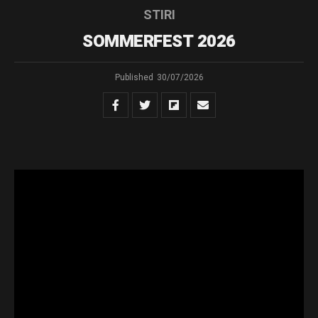
STIRI
SOMMERFEST 2026
Published
30/07/2026
Muzica comunităților – Ediția a XII-a
În perioada 5-9 august
Rădăuțiul găzduiește
„SOMMERFEST –
Muzica
Comunităților”,
festival ajuns la cea