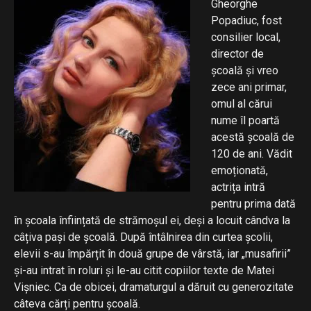
Gheorghe
Popadiuc, fost
consilier local,
director de
școală și vreo
zece ani primar,
omul al cărui
nume îl poartă
acestă școală de
120 de ani. Vădit
emoționată,
actrița intră
pentru prima dată
în școala înființată de strămoșul ei, deși a locuit cândva la
câțiva pași de școală. După întâlnirea din curtea școlii,
elevii s-au împărțit în două grupe de vârstă, iar „musafirii”
și-au intrat în roluri și le-au citit copiilor texte de Matei
Vișniec. Ca de obicei, dramaturgul a dăruit cu generozitate
câteva cărți pentru școală.