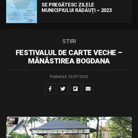
SE PREGĂTESC ZILELE
MUNICIPIULUI RĂDĂUȚI ~ 2023
STIRI
FESTIVALUL DE CARTE VECHE –
MĂNĂSTIREA BOGDANA
Published
25/07/2026
Urmăriți transmisiunea LIVE de la Mănăstirea Bogdana a
celei de-a doua ediții a Festivalului de Carte Veche
„Tipăriturile bisericești – punte între trecut, prezent și