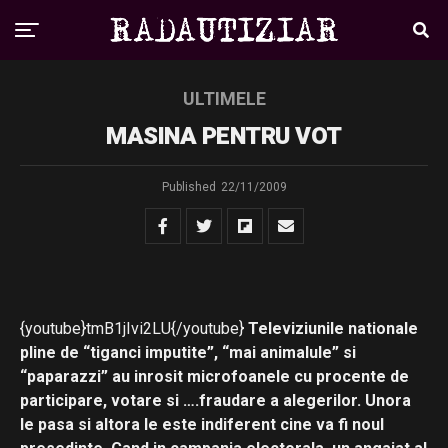
ULTIMELE
MASINA PENTRU VOT
Published
22/11/2009
{youtube}tmB1jIvi2LU{/youtube}
Televiziunile nationale
pline de “tiganci imputite”, “mai animalule” si
“paparazzi” au inrosit microfoanele cu procente de
participare, votare si ….fraudare a alegerilor. Unora
le pasa si altora le este indiferent cine va fi noul