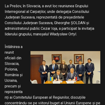
La Prešov, în Slovacia, a avut loc reuniunea Grupului
Interregional al Carpaților, unde delegația Consiliului
Județean Suceava, reprezentată de președintele
Consiliului Județean Suceava, Gheorghe ȘOLDAN și
administratorul public Cezar Ioja, a participat la invitația
liderului grupului, mareșalul Władysław Ortyl.
Întâlnirea a
reunit
oficiali din
Slovacia,
Polonia,
România și
Ucraina,
precum și
reprezenta
nți ai Comitetului European al Regiunilor, discuțiile
concentrându-se pe viitorul buget al Uniunii Europene și pe