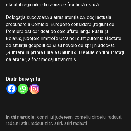
statutul regiunilor din zona de frontieră estică.
Delegația suceveană a atras atenția că, deși actuala
propunere a Comisiei Europene consideră „regiuni de
frontieră estică” doar pe cele aflate lângă Rusia și
Belarus, județele limitrofe Ucrainei sunt puternic afectate
de situația geopolitică și au nevoie de sprijin adecvat.
„
Suntem în prima linie a Uniunii și trebuie să fim tratați
ca atare
”, a fost mesajul transmis.
Distribuie și tu
In this article:
consiliul judetean
,
corneliu cirdeiu
,
radauti
,
radauti stiri
,
radautiziar
,
stiri
,
stiri radauti