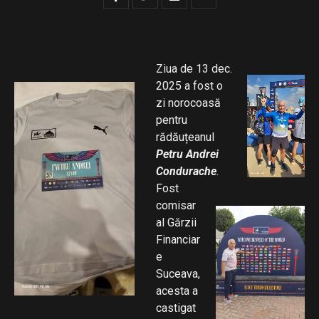
Ziua de 13 dec.
2025 a fost o
zi norocoasă
pentru
rădăuțeanul
Petru Andrei
Condurache
.
Fost
comisar
al Gărzii
Financiar
e
Suceava,
acesta a
castigat