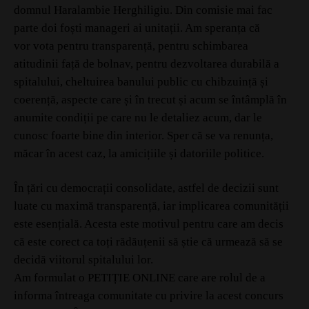
domnul Haralambie Herghiligiu. Din comisie mai fac
parte doi foști manageri ai unitații. Am speranța că
vor vota pentru transparență, pentru schimbarea
atitudinii față de bolnav, pentru dezvoltarea durabilă a
spitalului, cheltuirea banului public cu chibzuință și
coerență, aspecte care și în trecut și acum se întâmplă în
anumite condiții pe care nu le detaliez acum, dar le
cunosc foarte bine din interior. Sper că se va renunța,
măcar în acest caz, la amicițiile și datoriile politice.
În țări cu democrații consolidate, astfel de decizii sunt
luate cu maximă transparență, iar implicarea comunității
este esențială. Acesta este motivul pentru care am decis
că este corect ca toți rădăuțenii să știe că urmează să se
decidă viitorul spitalului lor.
Am formulat o PETIȚIE ONLINE care are rolul de a
informa întreaga comunitate cu privire la acest concurs