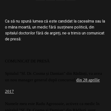
Ca să nu spună lumea că este candidat la cacealma sau la
o mâna moartă, un medic fără susținere politică, din
spitalul doctorilor fără de arginți, ne-a trimis un comunicat
de presă:
COMUNICAT DE PRESĂ
Spitalul "Sf. Dr. Cosma și Damian" din Rădăuți, va avea
un nou manager general după concursul
din 28 aprilie
2017
.
Numele meu este Radu Agrosoaie, activez ca medic în
spitalul "Sf. Dr. Cosma și Damian" din Rădăuți, sunt