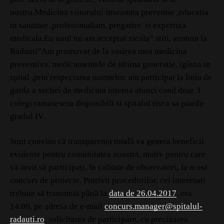
nostru.Medicina viitorului inseamna preventie ,educatia
in sanatate ,profesionalism, pregatire si expertiza
medicala.Eu unul nu am acceptat zicala” stiti, suntem la
Radauti”Am promovat de la sosirea mea medicina
preventiva, medicamentele de ultima generatie, igiena in
spital ,prin respectarea normelor, am participat la linia de
garda a sectiei de medicina interna atunci cand doar 3
colegi ramasesera disponibili si spitalul risca sa piarda
gradul IV.
Sunt convins că transparența totală va genera beneficii
evidente pentru comunitatea noastră, motiv pentru care
vă invit să participați, în calitate de observatori, la acest
concurs de proiecte. Potrivit procedurilor, cei interesați
trebuie să transmită până la
data de 26.04.2017
, ora
14.00, pe adresa de e-mail
concurs.manager@spitalul-
radauti.ro
, solicitarea de participare, cu precizarea