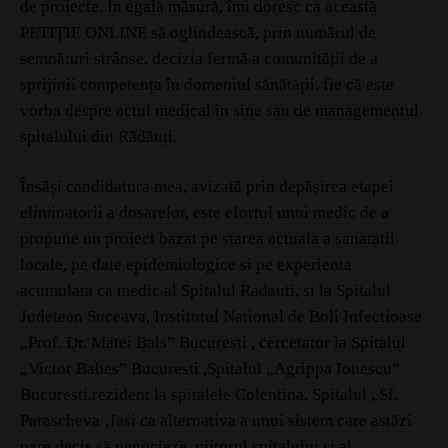
de proiecte. În egală măsură, îmi doresc ca această
PETIȚIE ONLINE să oglindească, prin numărul de
semnături strânse, decizia fermă a comunității de a
sprijinii competența în domeniul sănătății, fie că este
vorba despre actul medical în sine sau de managementul
spitalului din Rădăuți.
Însăși candidatura mea, avizată prin depășirea etapei
eliminatorii a dosarelor, este efortul unui medic de a
propune un proiect bazat pe starea actuala a sanatatii
locale, pe date epidemiologice si pe experienta
acumulata ca medic al Spitalul Radauti, si la Spitalul
Judetean Suceava, Institutul National de Boli Infectioase
„Prof. Dr. Matei Bals” Bucuresti , cercetator la Spitalul
„Victor Babes” Bucuresti ,Spitalul „Agrippa Ionescu”
Bucuresti,rezident la spitalele Colentina, Spitalul „Sf.
Parascheva ‚Iasi ca alternativa a unui sistem care astăzi
pare decis să negocieze, viitorul spitalului si al