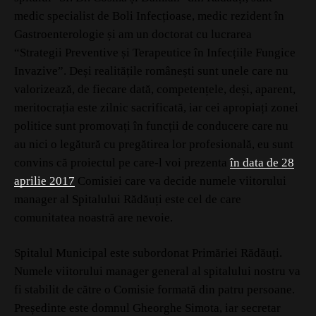
medic specialist de Boli Infecțioase, medic rezident în
Gastroenterologie și am un doctorat cu lucrarea
“Strategii Preventive și Terapeutice în Infecțiile Fungice
Invazive”. Deși realitățile românești sunt unele care nu
valorizează, de fiecare dată, competențele, deși, aparent,
meritocrația este zilnic sacrificată, iar cei apropiați zonei
politice sunt promovați în funcții de conducere care nu
au nici o legătură cu pregătirea lor profesională, eu sunt
convins că proiectul pe care-l voi prezenta
în data de 28
aprilie 2017
Comisiei care va decide numele viitorului
manager al Spitalului Rădăuți este cel de care
comunitatea noastră are nevoie.
Spitalul Municipal este subordonat Primăriei Rădăuți.
Numele viitorului manager general al spitalului nostru va
fi stabilit de către o Comisie formată din patru persoane.
Președinte este domnul Gheorghe Simota, iar secretar