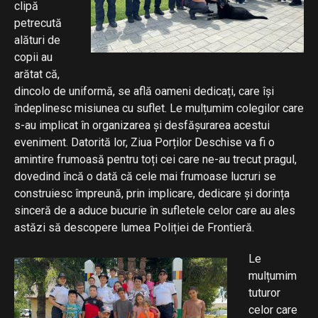
clipă
petrecută
alături de
copii au
arătat că,
dincolo de uniformă, se află oameni dedicați, care își
îndeplinesc misiunea cu suflet. Le mulțumim colegilor care
s-au implicat în organizarea și desfășurarea acestui
eveniment. Datorită lor, Ziua Porților Deschise va fi o
amintire frumoasă pentru toți cei care ne-au trecut pragul,
dovedind încă o dată că cele mai frumoase lucruri se
construiesc împreună, prin implicare, dedicare și dorința
sinceră de a aduce bucurie în sufletele celor care au ales
astăzi să descopere lumea Poliției de Frontieră.
Le
mulțumim
tuturor
celor care