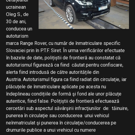
ucrainean
Oleg S., de
30 de ani,
conducea un
autoturism
marca Range Rover, cu număr de înmatriculare specific
Slovaciei prin în P.T.F. Siret. În urma verificărilor efectuate
în bazele de date, polițiștii de frontieră au constatat că
autoturismul figurează ca fiind căutat pentru confiscare,
alerta fiind introdusă de către autoritățile din
Austria. Autoturismul figura ca fiind radiat din circulaţie, iar
plăcuțele de înmatriculare aplicate pe acesta nu
îndeplineau condițiile de formă şi fond ale unor plăcuțe
autentice, fiind false. Polițiștii de frontieră efectuează
cercetări sub aspectul săvârşirii infracţiunilor de: tăinuire,
punerea în circulaţie sau conducerea unui vehicul
neînmatriculat şi punerea în circulaţie/conducerea pe
drumurile publice a unui vrehicul cu numere