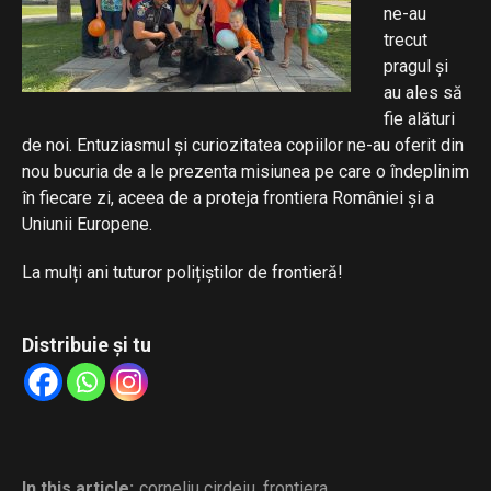
ne-au
trecut
pragul și
au ales să
fie alături
de noi. Entuziasmul și curiozitatea copiilor ne-au oferit din
nou bucuria de a le prezenta misiunea pe care o îndeplinim
în fiecare zi, aceea de a proteja frontiera României și a
Uniunii Europene.
La mulți ani tuturor polițiștilor de frontieră!
Distribuie și tu
In this article:
corneliu cirdeiu
,
frontiera
,