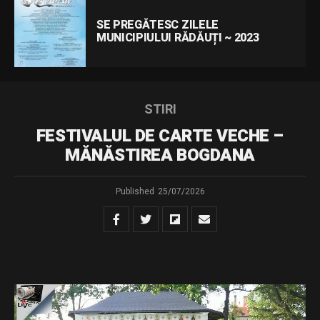
SE PREGĂTESC ZILELE
MUNICIPIULUI RĂDĂUȚI ~ 2023
STIRI
FESTIVALUL DE CARTE VECHE –
MĂNĂSTIREA BOGDANA
Published
25/07/2026
Urmăriți transmisiunea LIVE de la Mănăstirea Bogdana a
celei de-a doua ediții a Festivalului de Carte Veche