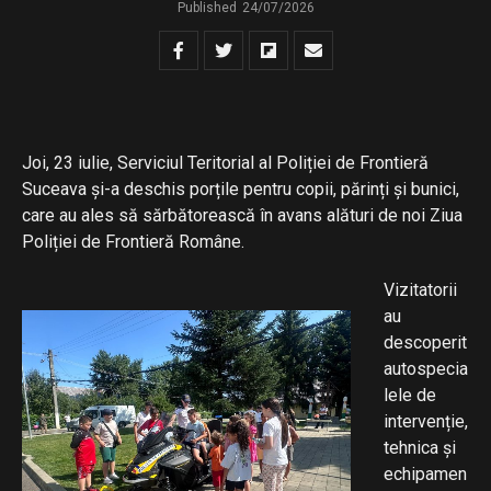
Published
24/07/2026
Joi, 23 iulie, Serviciul Teritorial al Poliției de Frontieră
Suceava și-a deschis porțile pentru copii, părinți și bunici,
care au ales să sărbătorească în avans alături de noi Ziua
Poliției de Frontieră Române.
Vizitatorii
au
descoperit
autospecia
lele de
intervenție,
tehnica și
echipamen