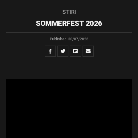
STIRI
SOMMERFEST 2026
Published
30/07/2026
Muzica comunităților – Ediția a XII-a
În perioada 5-9 august
Rădăuțiul găzduiește
„SOMMERFEST –
Muzica
Comunităților”,