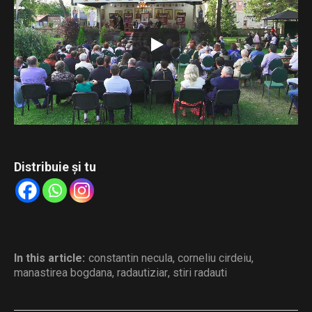
„Tipăriturile bisericești – punte între trecut, prezent și
viitor”.
Conferința susținută de părintele Constantin Necula,
intitulată „Cartea scrisă – remediul duhovnicesc al
însingurării culturale”, și recitalul de muzică veche susținut
de părintele arhidiacon Ieremia Sărmaș.
Distribuie și tu
In this article:
constantin necula
,
corneliu cirdeiu
,
manastirea bogdana
,
radautiziar
,
stiri radauti