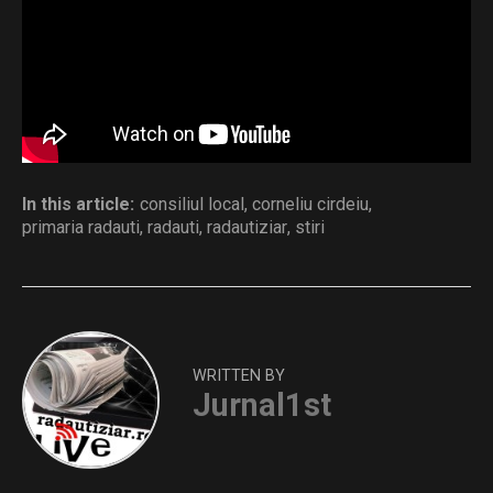
sedinta 06.08.2026
Download
Distribuie și tu
In this article:
consiliul local
,
corneliu cirdeiu
,
primaria radauti
,
radauti
,
radautiziar
,
stiri
WRITTEN BY
Jurnal1st