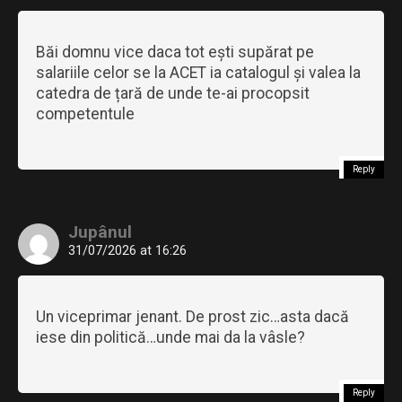
Băi domnu vice daca tot ești supărat pe
salariile celor se la ACET ia catalogul și valea la
catedra de țară de unde te-ai procopsit
competentule
Reply
Jupânul
31/07/2026 at 16:26
Un viceprimar jenant. De prost zic…asta dacă
iese din politică…unde mai da la vâsle?
Reply