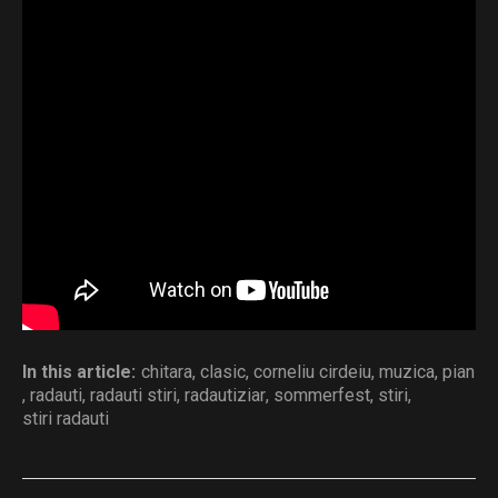
Rădăuți, Primăria Municipiului Rădăuți și Asociația
Klavier ART, având ca parteneri: Galeriile de Artă
„Traian Postolache”, Templul Mare – Sinagoga
Rădăuți, Protopopiatul Rădăuți, Muzeul Național
„George Enescu” și Muzeul Județean Botoșani –
Muzeul Memorial „George Enescu” Dorohoi.
Distribuie și tu
In this article:
chitara
,
clasic
,
corneliu cirdeiu
,
muzica
,
pian
,
radauti
,
radauti stiri
,
radautiziar
,
sommerfest
,
stiri
,
stiri radauti