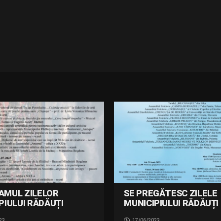
AMUL ZILELOR
SE PREGĂTESC ZILELE
PIULUI RĂDĂUȚI
MUNICIPIULUI RĂDĂUȚI 
23
17/06/2023