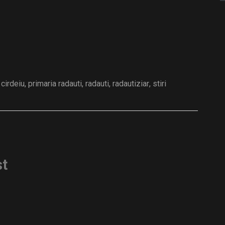
 cirdeiu
,
primaria radauti
,
radauti
,
radautiziar
,
stiri
st