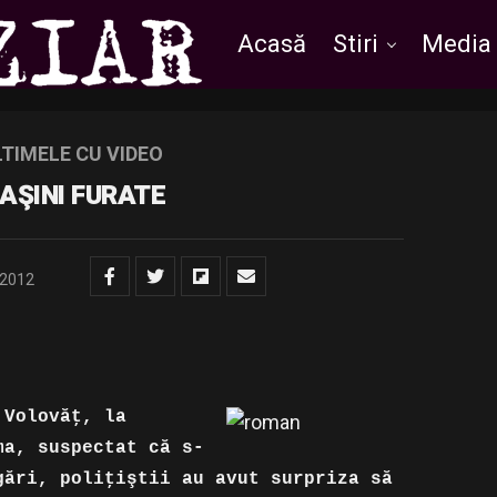
Acasă
Stiri
Media
LTIMELE CU VIDEO
AŞINI FURATE
/2012
 Volovăţ, la
ma, suspectat că s-
gări, poliţiştii au avut surpriza să