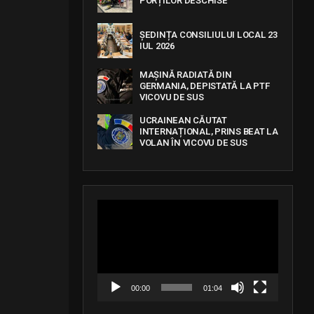
PORȚILOR DESCHISE
ȘEDINȚA CONSILIULUI LOCAL 23
IUL 2026
MAȘINĂ RADIATĂ DIN
GERMANIA, DEPISTATĂ LA PTF
VICOVU DE SUS
UCRAINEAN CĂUTAT
INTERNAȚIONAL, PRINS BEAT LA
VOLAN ÎN VICOVU DE SUS
V
i
d
e
o
P
l
a
00:00
01:04
y
e