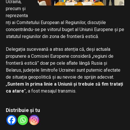
Ucraina,
precum și
reprezenta
nți ai Comitetului European al Regiunilor, discuțiile
concentrându-se pe viitorul buget al Uniunii Europene și pe
statutul regiunilor din zona de frontieră estică.
Delegația suceveană a atras atenția că, deși actuala
propunere a Comisiei Europene consideră „regiuni de
frontieră estică” doar pe cele aflate lângă Rusia și
Belarus, județele limitrofe Ucrainei sunt puternic afectate
de situația geopolitică și au nevoie de sprijin adecvat.
„
Suntem în prima linie a Uniunii și trebuie să fim tratați
ca atare
”, a fost mesajul transmis.
Distribuie și tu