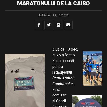
MARATONULUI DE LA CAIRO
Published
13/12/2025
Ziua de 13 dec.
2025 a fost o
zi norocoasă
pentru
rădăuțeanul
Petru Andrei
Condurache
.
Fost
comisar
al Gărzii
Financiar