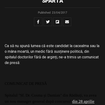
SPARTÃ
Published
23/04/2017
Ca să nu spună lumea că este candidat la cacealma sau la
o mâna moartă, un medic fără susținere politică, din
spitalul doctorilor fără de arginți, ne-a trimis un comunicat
de presă:
COMUNICAT DE PRESĂ
Spitalul "Sf. Dr. Cosma și Damian" din Rădăuți, va avea
un nou manager general după concursul
din 28 aprilie