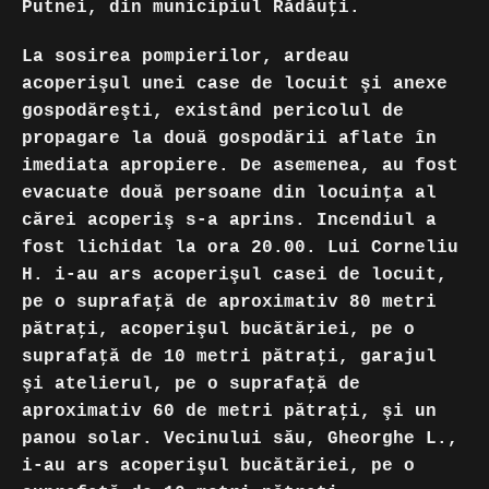
Putnei, din municipiul Rădăuţi.
La sosirea pompierilor, ardeau
acoperişul unei case de locuit şi anexe
gospodăreşti, existând pericolul de
propagare la două gospodării aflate în
imediata apropiere. De asemenea, au fost
evacuate două persoane din locuinţa al
cărei acoperiş s-a aprins. Incendiul a
fost lichidat la ora 20.00. Lui Corneliu
H. i-au ars acoperişul casei de locuit,
pe o suprafaţă de aproximativ 80 metri
pătraţi, acoperişul bucătăriei, pe o
suprafaţă de 10 metri pătraţi, garajul
şi atelierul, pe o suprafaţă de
aproximativ 60 de metri pătraţi, şi un
panou solar. Vecinului său, Gheorghe L.,
i-au ars acoperişul bucătăriei, pe o