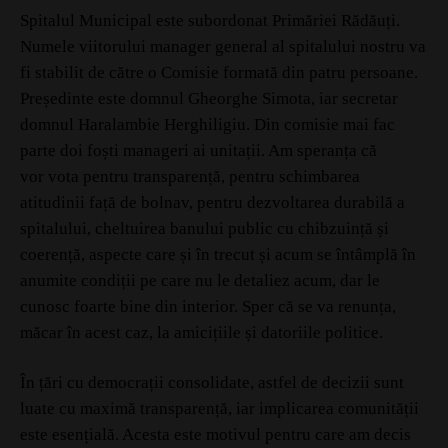
Spitalul Municipal este subordonat Primăriei Rădăuți.
Numele viitorului manager general al spitalului nostru va
fi stabilit de către o Comisie formată din patru persoane.
Președinte este domnul Gheorghe Simota, iar secretar
domnul Haralambie Herghiligiu. Din comisie mai fac
parte doi foști manageri ai unitații. Am speranța că
vor vota pentru transparență, pentru schimbarea
atitudinii față de bolnav, pentru dezvoltarea durabilă a
spitalului, cheltuirea banului public cu chibzuință și
coerență, aspecte care și în trecut și acum se întâmplă în
anumite condiții pe care nu le detaliez acum, dar le
cunosc foarte bine din interior. Sper că se va renunța,
măcar în acest caz, la amicițiile și datoriile politice.
În țări cu democrații consolidate, astfel de decizii sunt
luate cu maximă transparență, iar implicarea comunității
este esențială. Acesta este motivul pentru care am decis