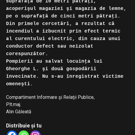
suprafaţă de 10 metri pătraţi,
acoperişul magaziei şi magazia de lemne,
pe o suprafaţă de cinci metri pătraţi.
Din primele cercetări, a rezultat că
incendiul a izbucnit prin efect termic
al curentului electric, din cauza unui
conductor defect sau neizolat
corespunzător.
Pompierii au salvat locuinţa lui
Gheorghe L. şi două gospodării
învecinate. Nu s-au înregistrat victime
omeneşti.
Compartiment Informare şi Relaţii Publice,
Plt.maj.
Alin Găleată
Distribuie și tu