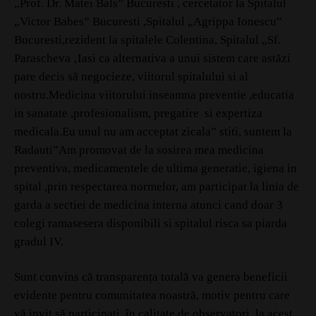
„Prof. Dr. Matei Bals” Bucuresti , cercetator la Spitalul
„Victor Babes” Bucuresti ,Spitalul „Agrippa Ionescu”
Bucuresti,rezident la spitalele Colentina, Spitalul „Sf.
Parascheva ‚Iasi ca alternativa a unui sistem care astăzi
pare decis să negocieze, viitorul spitalului si al
nostru.Medicina viitorului inseamna preventie ,educatia
in sanatate ,profesionalism, pregatire si expertiza
medicala.Eu unul nu am acceptat zicala” stiti, suntem la
Radauti”Am promovat de la sosirea mea medicina
preventiva, medicamentele de ultima generatie, igiena in
spital ,prin respectarea normelor, am participat la linia de
garda a sectiei de medicina interna atunci cand doar 3
colegi ramasesera disponibili si spitalul risca sa piarda
gradul IV.
Sunt convins că transparența totală va genera beneficii
evidente pentru comunitatea noastră, motiv pentru care
vă invit să participați, în calitate de observatori, la acest