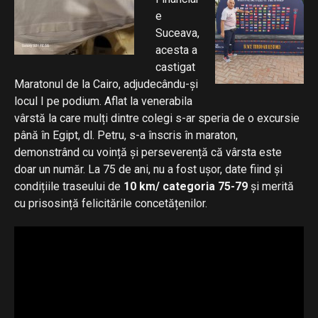
e
Suceava,
acesta a
castigat
Maratonul de la Cairo, adjudecându-și
locul I pe podium. Aflat la venerabila
vârstă la care mulți dintre colegi s-ar speria de o excursie
până în Egipt, dl. Petru, s-a înscris în maraton,
demonstrând cu voință și perseverență că vârsta este
doar un număr. La 75 de ani, nu a fost ușor, date fiind și
condițiile traseului de
10 km/ categoria 75-79
și merită
cu prisosință felicitările concetățenilor.