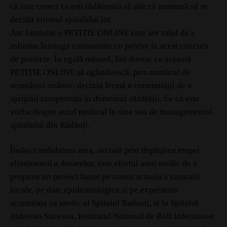
că este corect ca toți rădăuțenii să știe că urmează să se
decidă viitorul spitalului lor.
Am formulat o PETIȚIE ONLINE care are rolul de a
informa întreaga comunitate cu privire la acest concurs
de proiecte. În egală măsură, îmi doresc ca această
PETIȚIE ONLINE să oglindească, prin numărul de
semnături strânse, decizia fermă a comunității de a
sprijinii competența în domeniul sănătății, fie că este
vorba despre actul medical în sine sau de managementul
spitalului din Rădăuți.
Însăși candidatura mea, avizată prin depășirea etapei
eliminatorii a dosarelor, este efortul unui medic de a
propune un proiect bazat pe starea actuala a sanatatii
locale, pe date epidemiologice si pe experienta
acumulata ca medic al Spitalul Radauti, si la Spitalul
Judetean Suceava, Institutul National de Boli Infectioase