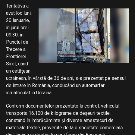
Tentativa a
avut loc luni,
20 ianuarie,
în jurul orei
09.30, în
Punctul de
Trecere a
Frontierei
Siret, când
un cetățean
ucrainean, în vârstă de 36 de ani, s-a prezentat pe sensul
de intrare în România, conducând un automarfar
înmatriculat în Ucraina.
Conform documentelor prezentate la control, vehiculul
transporta 16.100 de kilograme de deșeuri textile,
constând în îmbrăcăminte și diverse amestecuri de
materiale textile, provenite de la o societate comercială
din Ucraina și destinate unei firme din București.