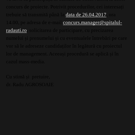
concurs de proiecte. Potrivit procedurilor, cei interesați
trebuie să transmită până la
data de 26.04.2017
, ora
14.00, pe adresa de e-mail
concurs.manager@spitalul-
radauti.ro
, solicitarea de participare, cu precizarea
numelui și prenumelui și cu eventualele întrebări pe care
vor să le adreseze candidaților în legătură cu proiectul
lor de management. Aceeași procedură se aplică și în
cazul mass-media.
Cu stimă și pretuire,
dr. Radu AGROSOAIE