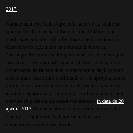
2017
.
Numele meu este Radu Agrosoaie, activez ca medic în
spitalul "Sf. Dr. Cosma și Damian" din Rădăuți, sunt
medic specialist de Boli Infecțioase, medic rezident în
Gastroenterologie și am un doctorat cu lucrarea
“Strategii Preventive și Terapeutice în Infecțiile Fungice
Invazive”. Deși realitățile românești sunt unele care nu
valorizează, de fiecare dată, competențele, deși, aparent,
meritocrația este zilnic sacrificată, iar cei apropiați zonei
politice sunt promovați în funcții de conducere care nu
au nici o legătură cu pregătirea lor profesională, eu sunt
convins că proiectul pe care-l voi prezenta
în data de 28
aprilie 2017
Comisiei care va decide numele viitorului
manager al Spitalului Rădăuți este cel de care
comunitatea noastră are nevoie.