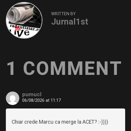
WRITTEN BY
Jurnal1st
1 COMMENT
pumucl
06/08/2026 at 11:17
Chiar crede Marcu ca merge la ACET? :-))))