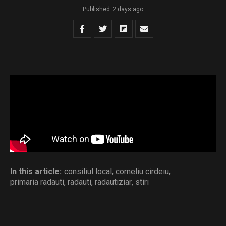
Published
2 days ago
sedinta 06.08.2026
Download
Distribuie și tu
In this article:
consiliul local
,
corneliu cirdeiu
,
primaria radauti
,
radauti
,
radautiziar
,
stiri