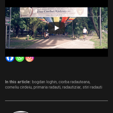
1500 de porții de ciorbă rădăuțeană au fost distribuite
gratuit în parcul umbreluțelor, manifestarea fiind la a II-a
ediție, grație unui parteneriat între Restaurantul Național și
Primăria Rădăuți.
Primarul Bogdan Loghin a invitat staful județean al PNL la
o degustare.
Distribuie și tu
In this article:
bogdan loghin
,
ciorba radauteana
,
corneliu cirdeiu
,
primaria radauti
,
radautiziar
,
stiri radauti