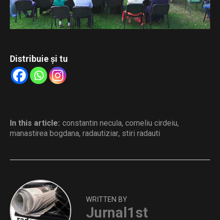
însingurării culturale”, și recitalul de muzică veche susținut
de părintele arhidiacon Ieremia Sărmaș.
Distribuie și tu
In this article:
constantin necula
,
corneliu cirdeiu
,
manastirea bogdana
,
radautiziar
,
stiri radauti
WRITTEN BY
Jurnal1st