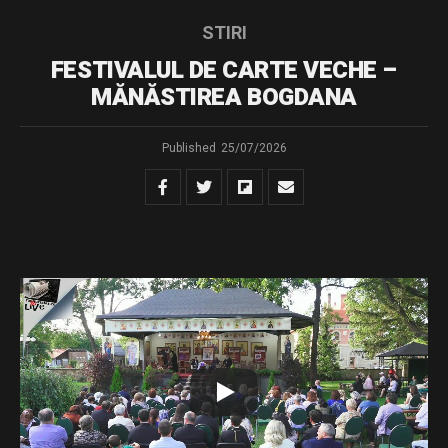
STIRI
FESTIVALUL DE CARTE VECHE –
MĂNĂSTIREA BOGDANA
Published
25/07/2026
Urmăriți transmisiunea LIVE de la Mănăstirea Bogdana a
celei de-a doua ediții a Festivalului de Carte Veche
„Tipăriturile bisericești – punte între trecut, prezent și
viitor”.
Conferința susținută de părintele Constantin Necula,
intitulată „Cartea scrisă – remediul duhovnicesc al