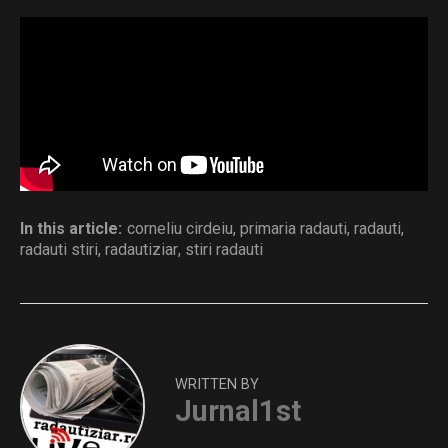
sedinta ordinara din 23.07.2026
Download
Distribuie și tu
In this article:
corneliu cirdeiu
,
primaria radauti
,
radauti
,
radauti stiri
,
radautiziar
,
stiri radauti
WRITTEN BY
Jurnal1st