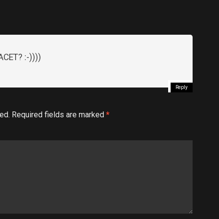
CET? :-))))
Reply
ed.
Required fields are marked
*