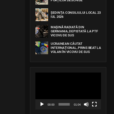
PORȚILOR DESCHISE
ȘEDINȚA CONSILIULUI LOCAL 23
IUL 2026
MAȘINĂ RADIATĂ DIN
GERMANIA, DEPISTATĂ LA PTF
VICOVU DE SUS
UCRAINEAN CĂUTAT
INTERNAȚIONAL, PRINS BEAT LA
VOLAN ÎN VICOVU DE SUS
V
i
d
e
o
P
l
a
00:00
01:04
y
e