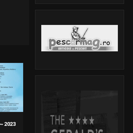
r
~ 2023