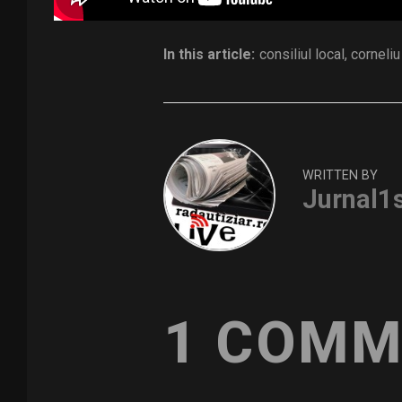
In this article:
consiliul local
,
corneliu
WRITTEN BY
Jurnal1
1 COMM