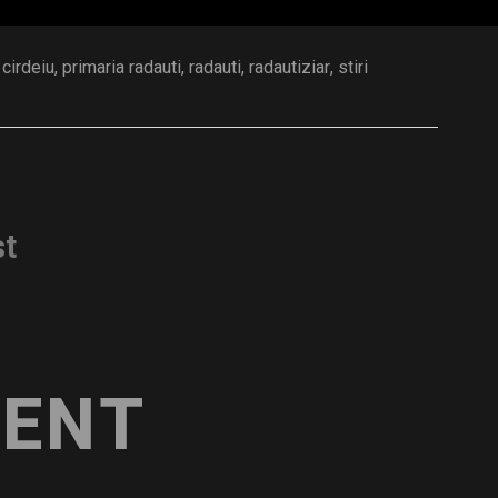
 cirdeiu
,
primaria radauti
,
radauti
,
radautiziar
,
stiri
st
ENT