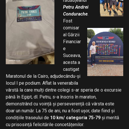
rădăuțeanul
Petru Andrei
Condurache
.
Fost
comisar
al Gărzii
Financiar
e
Suceava,
acesta a
castigat
Maratonul de la Cairo, adjudecându-și
locul I pe podium. Aflat la venerabila
vârstă la care mulți dintre colegi s-ar speria de o excursie
până în Egipt, dl. Petru, s-a înscris în maraton,
demonstrând cu voință și perseverență că vârsta este
doar un număr. La 75 de ani, nu a fost ușor, date fiind și
condițiile traseului de
10 km/ categoria 75-79
și merită
cu prisosință felicitările concetățenilor.