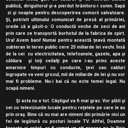
publică, diriguitorul şi-a pierdut hrănitoru-i somn. Sapă
zi şi noapte pentru descoperirea comorii salvatoare.
Şi, potrivit ultimului comunicat de presă al primăriei,
crede că a găsit-o: O conductă veche de zeci de ani
prin care se transportă borhotul de la fabrica de spirt.
Ura! Avem bani! Numai pentru această ţeavă montată
subteran în teren public cere 25 miliarde lei vechi. Însă
de la cei cu electricitatea, telefoanele, gazele, apa şi
căldura şi toţi ceilalţi pe care i-au prins aceste
amarnice timpuri cu conducte, ţevi sau cabluri
îngropate va veni grosul, mii de miliarde de lei şi nu vor
mai fi probleme. Nu-i bai că nu este temei legal. Nu
scapă nimeni.
Şi asta nu e tot. Câştigul va fi mai gras. Vor plăti şi
cei cu televiziunile locale pentru reţelele pe care le au
prin oraş. Bine că nu mai are nimeni din primărie nici un
fel de legătură cu posturi locale TV. Altfel, Doamne