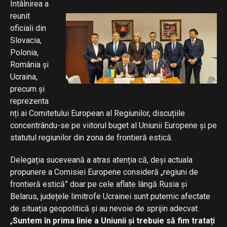
Întâlnirea a
reunit
oficiali din
Slovacia,
Polonia,
România și
Ucraina,
precum și
reprezenta
nți ai Comitetului European al Regiunilor, discuțiile
concentrându-se pe viitorul buget al Uniunii Europene și pe
statutul regiunilor din zona de frontieră estică.
Delegația suceveană a atras atenția că, deși actuala
propunere a Comisiei Europene consideră „regiuni de
frontieră estică” doar pe cele aflate lângă Rusia și
Belarus, județele limitrofe Ucrainei sunt puternic afectate
de situația geopolitică și au nevoie de sprijin adecvat.
„
Suntem în prima linie a Uniunii și trebuie să fim tratați