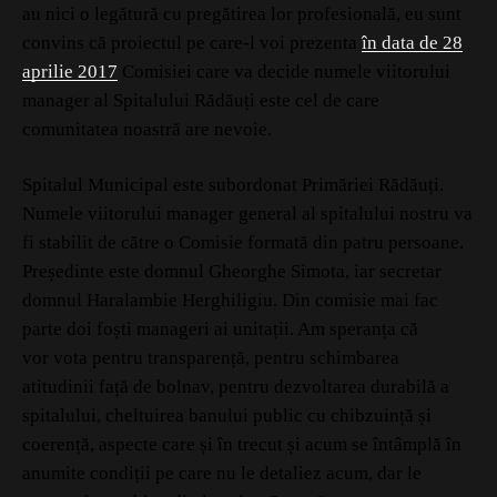
au nici o legătură cu pregătirea lor profesională, eu sunt
convins că proiectul pe care-l voi prezenta
în data de 28
aprilie 2017
Comisiei care va decide numele viitorului
manager al Spitalului Rădăuți este cel de care
comunitatea noastră are nevoie.
Spitalul Municipal este subordonat Primăriei Rădăuți.
Numele viitorului manager general al spitalului nostru va
fi stabilit de către o Comisie formată din patru persoane.
Președinte este domnul Gheorghe Simota, iar secretar
domnul Haralambie Herghiligiu. Din comisie mai fac
parte doi foști manageri ai unitații. Am speranța că
vor vota pentru transparență, pentru schimbarea
atitudinii față de bolnav, pentru dezvoltarea durabilă a
spitalului, cheltuirea banului public cu chibzuință și
coerență, aspecte care și în trecut și acum se întâmplă în
anumite condiții pe care nu le detaliez acum, dar le