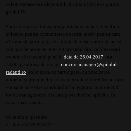
colegi ramasesera disponibili si spitalul risca sa piarda
gradul IV.
Sunt convins că transparența totală va genera beneficii
evidente pentru comunitatea noastră, motiv pentru care
vă invit să participați, în calitate de observatori, la acest
concurs de proiecte. Potrivit procedurilor, cei interesați
trebuie să transmită până la
data de 26.04.2017
, ora
14.00, pe adresa de e-mail
concurs.manager@spitalul-
radauti.ro
, solicitarea de participare, cu precizarea
numelui și prenumelui și cu eventualele întrebări pe care
vor să le adreseze candidaților în legătură cu proiectul
lor de management. Aceeași procedură se aplică și în
cazul mass-media.
Cu stimă și pretuire,
dr. Radu AGROSOAIE