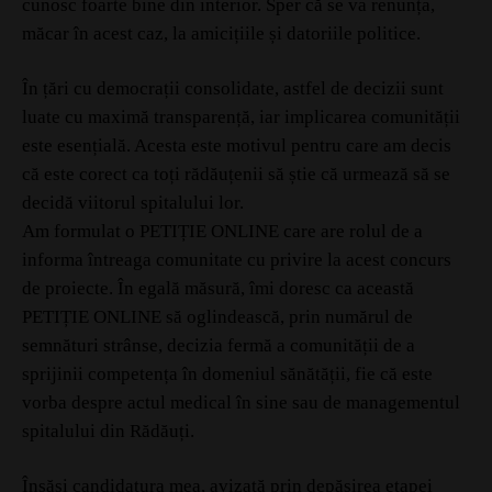
cunosc foarte bine din interior. Sper că se va renunța,
măcar în acest caz, la amicițiile și datoriile politice.
În țări cu democrații consolidate, astfel de decizii sunt
luate cu maximă transparență, iar implicarea comunității
este esențială. Acesta este motivul pentru care am decis
că este corect ca toți rădăuțenii să știe că urmează să se
decidă viitorul spitalului lor.
Am formulat o PETIȚIE ONLINE care are rolul de a
informa întreaga comunitate cu privire la acest concurs
de proiecte. În egală măsură, îmi doresc ca această
PETIȚIE ONLINE să oglindească, prin numărul de
semnături strânse, decizia fermă a comunității de a
sprijinii competența în domeniul sănătății, fie că este
vorba despre actul medical în sine sau de managementul
spitalului din Rădăuți.
Însăși candidatura mea, avizată prin depășirea etapei