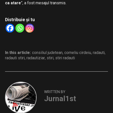
ca atare
”, a fost mesajul transmis.
Distribuie și tu
In this article:
consiliul judetean
,
corneliu cirdeiu
,
radauti
,
radauti stiri
,
radautiziar
,
stiri
,
stiri radauti
WRITTEN BY
Jurnal1st