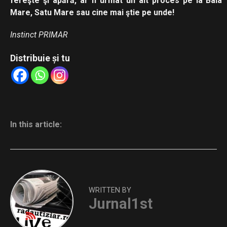
fereşte şi apără, ar fi urmat un alt proces pe la Baia
Mare, Satu Mare sau cine mai ştie pe unde!
Instinct
PRIMAR
Distribuie și tu
In this article:
WRITTEN BY
Jurnal1st