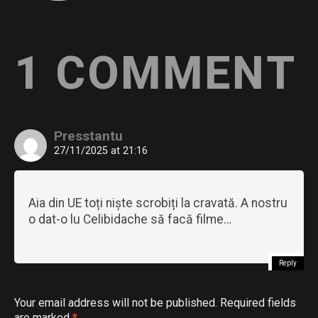
1 COMMENT
Presstantu
27/11/2025 at 21:16
Aia din UE toți niște scrobiți la cravată. A nostru
o dat-o lu Celibidache să facă filme…
Reply
Your email address will not be published.
Required fields
are marked
*