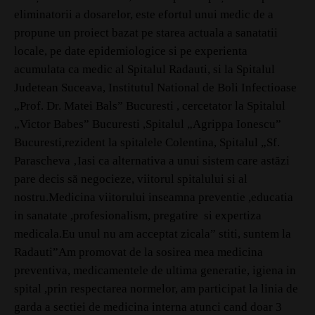
eliminatorii a dosarelor, este efortul unui medic de a
propune un proiect bazat pe starea actuala a sanatatii
locale, pe date epidemiologice si pe experienta
acumulata ca medic al Spitalul Radauti, si la Spitalul
Judetean Suceava, Institutul National de Boli Infectioase
„Prof. Dr. Matei Bals” Bucuresti , cercetator la Spitalul
„Victor Babes” Bucuresti ,Spitalul „Agrippa Ionescu”
Bucuresti,rezident la spitalele Colentina, Spitalul „Sf.
Parascheva ‚Iasi ca alternativa a unui sistem care astăzi
pare decis să negocieze, viitorul spitalului si al
nostru.Medicina viitorului inseamna preventie ,educatia
in sanatate ,profesionalism, pregatire si expertiza
medicala.Eu unul nu am acceptat zicala” stiti, suntem la
Radauti”Am promovat de la sosirea mea medicina
preventiva, medicamentele de ultima generatie, igiena in
spital ,prin respectarea normelor, am participat la linia de
garda a sectiei de medicina interna atunci cand doar 3