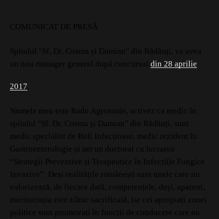
COMUNICAT DE PRESĂ
Spitalul "Sf. Dr. Cosma și Damian" din Rădăuți, va avea
un nou manager general după concursul
din 28 aprilie
2017
.
Numele meu este Radu Agrosoaie, activez ca medic în
spitalul "Sf. Dr. Cosma și Damian" din Rădăuți, sunt
medic specialist de Boli Infecțioase, medic rezident în
Gastroenterologie și am un doctorat cu lucrarea
“Strategii Preventive și Terapeutice în Infecțiile Fungice
Invazive”. Deși realitățile românești sunt unele care nu
valorizează, de fiecare dată, competențele, deși, aparent,
meritocrația este zilnic sacrificată, iar cei apropiați zonei
politice sunt promovați în funcții de conducere care nu