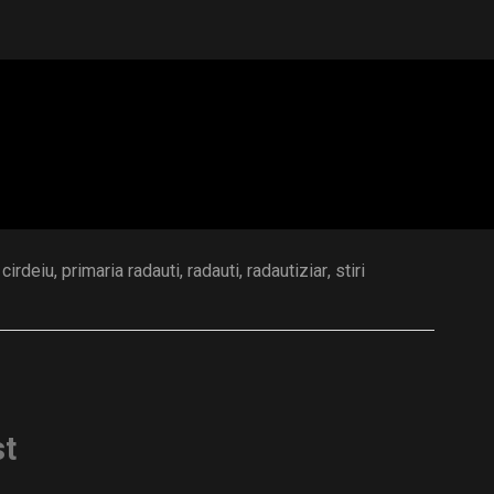
D
 cirdeiu
,
primaria radauti
,
radauti
,
radautiziar
,
stiri
st