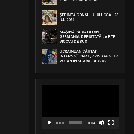
PORȚILOR DESCHISE
ȘEDINȚA CONSILIULUI LOCAL 23
IUL 2026
MAȘINĂ RADIATĂ DIN
GERMANIA, DEPISTATĂ LA PTF
VICOVU DE SUS
UCRAINEAN CĂUTAT
INTERNAȚIONAL, PRINS BEAT LA
VOLAN ÎN VICOVU DE SUS
V
i
d
e
o
P
l
a
00:00
01:04
y
e