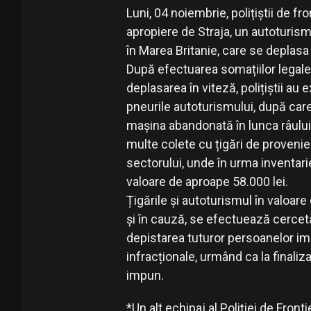
Luni, 04 noiembrie, polițiștii de fr
apropiere de Straja, un autoturis
în Marea Britanie, care se deplasa d
După efectuarea somațiilor legale
deplasarea în viteză, polițiștii au 
pneurile autoturismului, după care 
mașina abandonată în lunca râulu
multe colete cu țigări de provenie
sectorului, unde în urma inventari
valoare de aproape 58.000 lei.
Țigările și autoturismul în valoare
și în cauză, se efectuează cercet
depistarea tuturor persoanelor impl
infracționale, urmând ca la finaliz
impun.
*Un alt echipaj al Poliției de Fronti