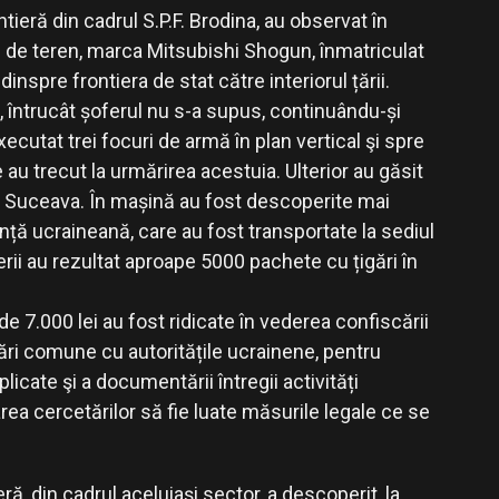
ontieră din cadrul S.P.F. Brodina, au observat în
m de teren, marca Mitsubishi Shogun, înmatriculat
inspre frontiera de stat către interiorul țării.
, întrucât șoferul nu s-a supus, continuându-și
executat trei focuri de armă în plan vertical şi spre
au trecut la urmărirea acestuia. Ulterior au găsit
i Suceava. În mașină au fost descoperite mai
nță ucraineană, care au fost transportate la sediul
erii au rezultat aproape 5000 pachete cu țigări în
 de 7.000 lei au fost ridicate în vederea confiscării
ări comune cu autoritățile ucrainene, pentru
icate şi a documentării întregii activități
area cercetărilor să fie luate măsurile legale ce se
eră, din cadrul aceluiași sector, a descoperit, la