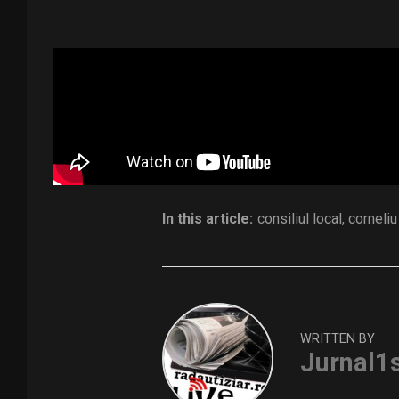
sedinta 06.08.2026
Distribuie și tu
In this article:
consiliul local
,
corneliu
WRITTEN BY
Jurnal1