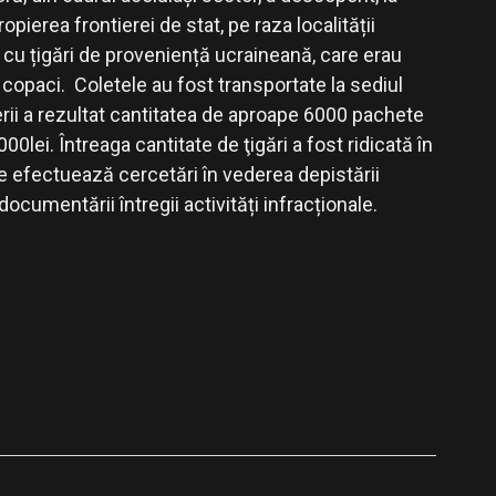
opierea frontierei de stat, pe raza localității
 cu țigări de proveniență ucraineană, care erau
opaci. Coletele au fost transportate la sediul
rii a rezultat cantitatea de aproape 6000 pachete
00lei. Întreaga cantitate de ţigări a fost ridicată în
se efectuează cercetări în vederea depistării
documentării întregii activități infracționale.