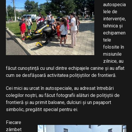
autospecia
lele de
intervenție,
tehnica și
echipamen
tele
folosite în
misiunile
zilnice, au
făcut cunoștință cu unul dintre echipajele canine și au aflat
cum se desfășoară activitatea polițiștilor de frontieră.
Cei mici au urcat în autospeciale, au adresat întrebări
colegilor noștri, au făcut fotografii alături de polițiștii de
frontieră și au primit baloane, dulciuri și un pașaport
simbolic, pregătit special pentru ei.
Fiecare
zâmbet