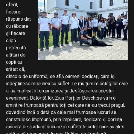
oferit,
fiecare
răspuns dat
cu răbdare
și fiecare
clipă
petrecută
alături de
copii au
arătat că,
dincolo de uniformă, se află oameni dedicați, care își
îndeplinesc misiunea cu suflet. Le mulțumim colegilor care
s-au implicat în organizarea și desfășurarea acestui
eveniment. Datorită lor, Ziua Porților Deschise va fi o
amintire frumoasă pentru toți cei care ne-au trecut pragul,
dovedind încă o dată că cele mai frumoase lucruri se
construiesc împreună, prin implicare, dedicare și dorința
sinceră de a aduce bucurie în sufletele celor care au ales
astăzi să descopere lumea Poliției de Frontieră.