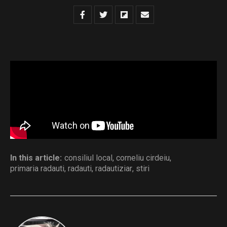
sedinta 06.08.2026
Download
Distribuie și tu
In this article:
consiliul local
,
corneliu cirdeiu
,
primaria radauti
,
radauti
,
radautiziar
,
stiri