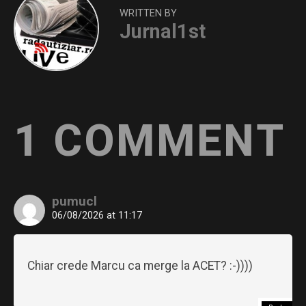
WRITTEN BY
Jurnal1st
1 COMMENT
pumucl
06/08/2026 at 11:17
Chiar crede Marcu ca merge la ACET? :-))))