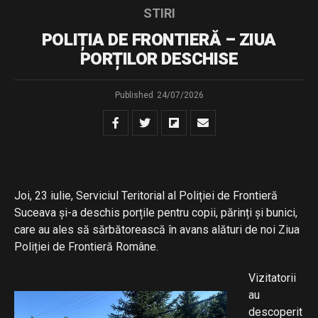
STIRI
POLIȚIA DE FRONTIERĂ – ZIUA
PORȚILOR DESCHISE
Published
24/07/2026
Joi, 23 iulie, Serviciul Teritorial al Poliției de Frontieră
Suceava și-a deschis porțile pentru copii, părinți și bunici,
care au ales să sărbătorească în avans alături de noi Ziua
Poliției de Frontieră Române.
Vizitatorii
au
descoperit