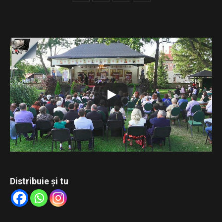
Urmăriți transmisiunea LIVE de la Mănăstirea Bogdana a
celei de-a doua ediții a Festivalului de Carte Veche
„Tipăriturile bisericești – punte între trecut, prezent și
viitor”.
Conferința susținută de părintele Constantin Necula,
intitulată „Cartea scrisă – remediul duhovnicesc al
însingurării culturale”, și recitalul de muzică veche susținut
de părintele arhidiacon Ieremia Sărmaș.
Distribuie și tu