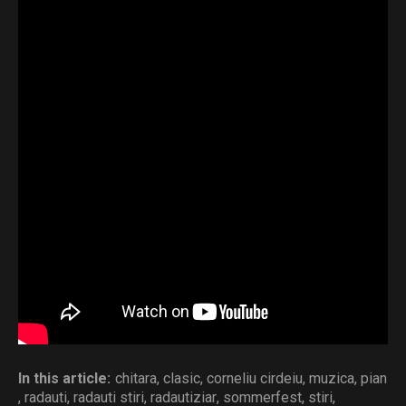
disponibile.
Proiectul este organizat de Casa de Cultură
Rădăuți, Primăria Municipiului Rădăuți și Asociația
Klavier ART, având ca parteneri: Galeriile de Artă
„Traian Postolache”, Templul Mare – Sinagoga
Rădăuți, Protopopiatul Rădăuți, Muzeul Național
„George Enescu” și Muzeul Județean Botoșani –
Muzeul Memorial „George Enescu” Dorohoi.
Distribuie și tu
In this article:
chitara
,
clasic
,
corneliu cirdeiu
,
muzica
,
pian
,
radauti
,
radauti stiri
,
radautiziar
,
sommerfest
,
stiri
,