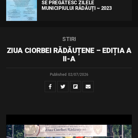
SE PREGĂTESC ZILELE
MUNICIPIULUI RĂDĂUȚI ~ 2023
STIRI
ZIUA CIORBEI RĂDĂUȚENE – EDIȚIA A
II-A
Published
02/07/2026
1500 de porții de ciorbă rădăuțeană au fost distribuite
gratuit în parcul umbreluțelor, manifestarea fiind la a II-a
ediție, grație unui parteneriat între Restaurantul Național și