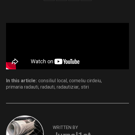
sedinta 06.08.2026
Download
Distribuie și tu
In this article:
consiliul local
,
corneliu cirdeiu
,
primaria radauti
,
radauti
,
radautiziar
,
stiri
WRITTEN BY