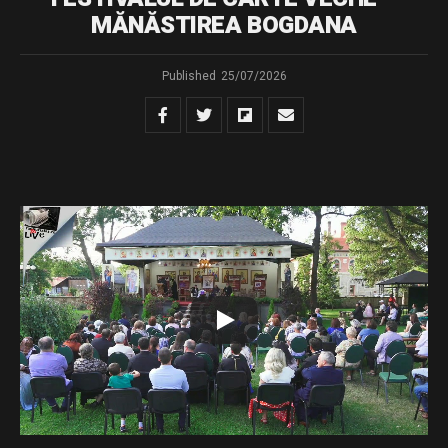
MĂNĂSTIREA BOGDANA
Published
25/07/2026
Urmăriți transmisiunea LIVE de la Mănăstirea Bogdana a
celei de-a doua ediții a Festivalului de Carte Veche
„Tipăriturile bisericești – punte între trecut, prezent și
viitor”.
Conferința susținută de părintele Constantin Necula,
intitulată „Cartea scrisă – remediul duhovnicesc al
însingurării culturale”, și recitalul de muzică veche susținut
de părintele arhidiacon Ieremia Sărmaș.