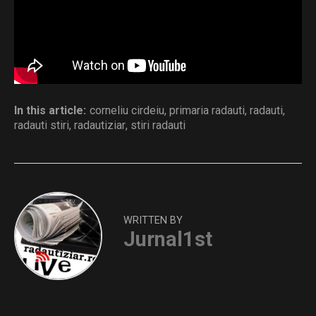
Distribuie și tu
In this article:
corneliu cirdeiu
,
primaria radauti
,
radauti
,
radauti stiri
,
radautiziar
,
stiri radauti
WRITTEN BY
Jurnal1st