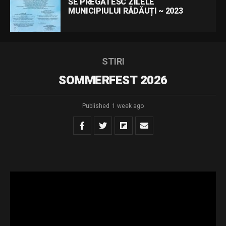
SE PREGĂTESC ZILELE
MUNICIPIULUI RĂDĂUȚI ~ 2023
STIRI
SOMMERFEST 2026
Published
1 week ago
Muzica comunităților – Ediția a XII-a
În perioada 5-9 august
Rădăuțiul găzduiește