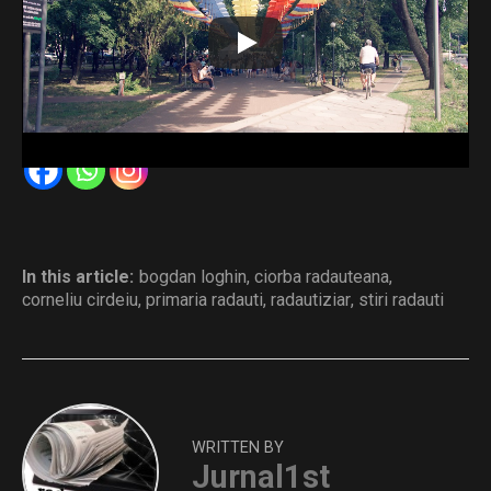
Primăria Rădăuți.
Primarul Bogdan Loghin a invitat staful județean al PNL la
o degustare.
Distribuie și tu
In this article:
bogdan loghin
,
ciorba radauteana
,
corneliu cirdeiu
,
primaria radauti
,
radautiziar
,
stiri radauti
WRITTEN BY
Jurnal1st