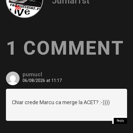
Jurnal1st
1 COMMENT
pumucl
06/08/2026 at 11:17
Chiar crede Marcu ca merge la ACET? :-))))
Reply