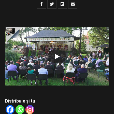
Urmăriți transmisiunea LIVE de la Mănăstirea Bogdana a
celei de-a doua ediții a Festivalului de Carte Veche
„Tipăriturile bisericești – punte între trecut, prezent și
viitor”.
Conferința susținută de părintele Constantin Necula,
intitulată „Cartea scrisă – remediul duhovnicesc al
însingurării culturale”, și recitalul de muzică veche susținut
de părintele arhidiacon Ieremia Sărmaș.
Distribuie și tu