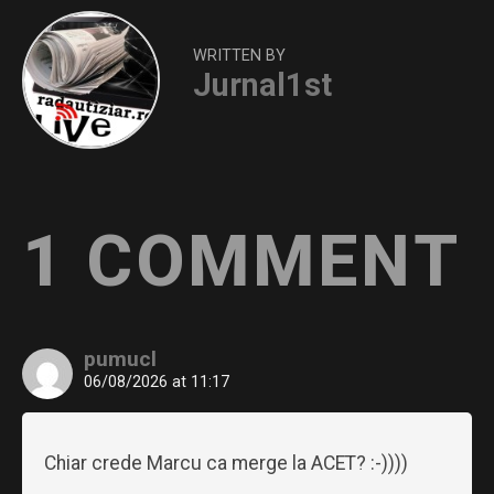
WRITTEN BY
Jurnal1st
1 COMMENT
pumucl
06/08/2026 at 11:17
Chiar crede Marcu ca merge la ACET? :-))))