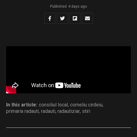
Published
4 days ago
sedinta 06.08.2026
Download
Distribuie și tu
In this article:
consiliul local
,
corneliu cirdeiu
,
primaria radauti
,
radauti
,
radautiziar
,
stiri