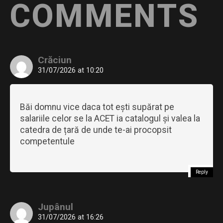
COMMENTS
Crăciun
31/07/2026 at 10:20
Băi domnu vice daca tot ești supărat pe
salariile celor se la ACET ia catalogul și valea la
catedra de țară de unde te-ai procopsit
competentule
Reply
Jupânul
31/07/2026 at 16:26