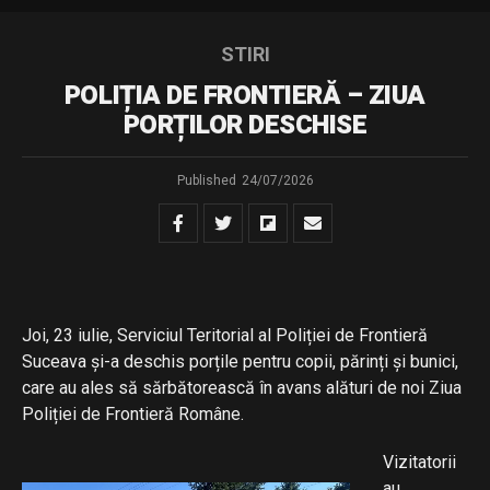
STIRI
POLIȚIA DE FRONTIERĂ – ZIUA
PORȚILOR DESCHISE
Published
24/07/2026
Joi, 23 iulie, Serviciul Teritorial al Poliției de Frontieră
Suceava și-a deschis porțile pentru copii, părinți și bunici,
care au ales să sărbătorească în avans alături de noi Ziua
Poliției de Frontieră Române.
Vizitatorii
au