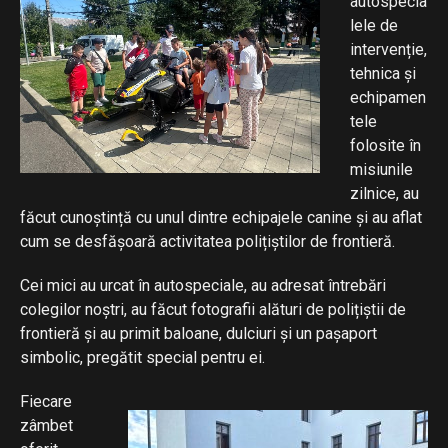
autospecia
lele de
intervenție,
tehnica și
echipamen
tele
folosite în
misiunile
zilnice, au
făcut cunoștință cu unul dintre echipajele canine și au aflat
cum se desfășoară activitatea polițiștilor de frontieră.
Cei mici au urcat în autospeciale, au adresat întrebări
colegilor noștri, au făcut fotografii alături de polițiștii de
frontieră și au primit baloane, dulciuri și un pașaport
simbolic, pregătit special pentru ei.
Fiecare
zâmbet