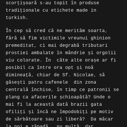
scorțișoară s-au topit în produse
tradiționale cu etichete made in
turkish.
În cep să cred că ne merităm soarta,
fără să fim victimile vreunui ghinion
premeditat, ci mai degrabă tributari
prostiei ambalate în mândrie și orgolii
viu colorate. În câte alte orașe ar fi
posibil ca între ora opt și noă
dimineață, chiar de Sf. Nicolae, să
găsești patru cafenele din zona
centrală închise, în timp ce patronii se
plang ca afacerile șchioapătă? Unde o
mai fi la această dată brazii gata
ofiliți și încă ne împodobiți pe motiv
de sărbătoare sau zi liberă? Da măcar
la noi e zăpadă…, nu multă, dar