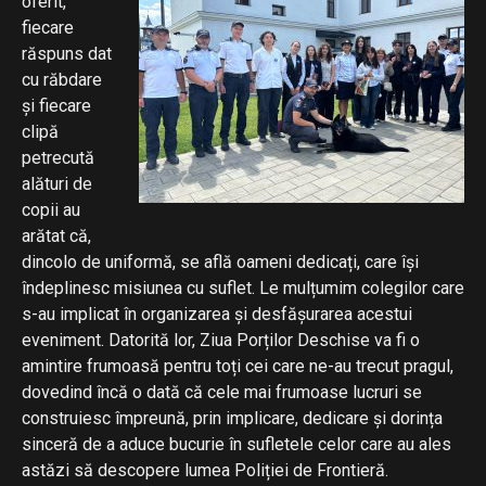
oferit,
fiecare
răspuns dat
cu răbdare
și fiecare
clipă
petrecută
alături de
copii au
arătat că,
dincolo de uniformă, se află oameni dedicați, care își
îndeplinesc misiunea cu suflet. Le mulțumim colegilor care
s-au implicat în organizarea și desfășurarea acestui
eveniment. Datorită lor, Ziua Porților Deschise va fi o
amintire frumoasă pentru toți cei care ne-au trecut pragul,
dovedind încă o dată că cele mai frumoase lucruri se
construiesc împreună, prin implicare, dedicare și dorința
sinceră de a aduce bucurie în sufletele celor care au ales
astăzi să descopere lumea Poliției de Frontieră.