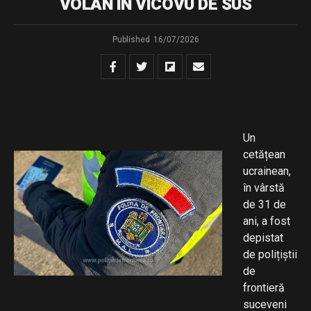
VOLAN ÎN VICOVU DE SUS
Published
16/07/2026
Un
cetățean
ucrainean,
în vârstă
de 31 de
ani, a fost
depistat
de polițiștii
de
frontieră
suceveni