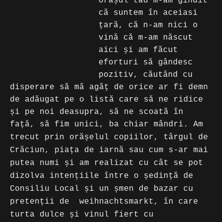
orașul tău m-am gîndit
că suntem în aceiasi
țară, că n-am nici o
vină că m-am născut
aici și am făcut
eforturi să gândesc
pozitiv, căutând cu
disperare să mă agăț de orice ar fi demn
de adăugat pe o listă care să ne ridice
și pe noi deasupra, să ne scoată în
față, să fim unici, ba chiar mândri.
Am
trecut prin orășelul copiilor, târgul de
Crăciun, piața de iarnă sau cum s-ar mai
putea numi și am realizat cu cât se pot
dizolva intențiile între o ședință de
Consiliu Local și un șmen de bazar cu
pretenții de weihnachtsmarkt, în care
turta dulce și vinul fiert cu