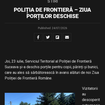
STIRI
POLIȚIA DE FRONTIERĂ – ZIUA
PORȚILOR DESCHISE
Published
24/07/2026
Joi, 23 iulie, Serviciul Teritorial al Poliției de Frontieră
Suceava și-a deschis porțile pentru copii, părinți și bunici,
care au ales să sărbătorească în avans alături de noi Ziua
Poliției de Frontieră Române.
Vizitatorii
au
descoperit