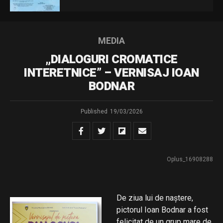
MEDIA
„DIALOGURI CROMATICE
INTERETNICE” – VERNISAJ IOAN
BODNAR
Published
19/03/2026
Oplus_16908288
De ziua lui de naștere,
pictorul Ioan Bodnar a fost
felicitat de un grup mare de