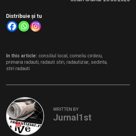
Distribuie și tu
In this article:
consiliul local
,
corneliu cirdeiu
,
primaria radauti
,
radauti stiri
,
radautiziar
,
sedinta
,
stiri radauti
WRITTEN BY
Jurnal1st