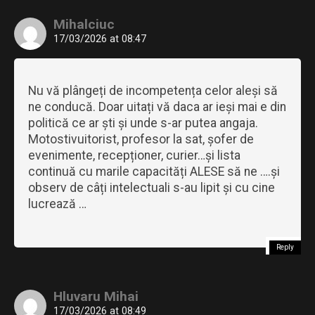
Mihalciuc
17/03/2026 at 08:47
Nu vă plângeți de incompetența celor aleși să
ne conducă. Doar uitați vă daca ar ieși mai e din
politică ce ar ști și unde s-ar putea angaja.
Motostivuitorist, profesor la sat, șofer de
evenimente, recepționer, curier…și lista
continuă cu marile capacități ALESE să ne ….și
observ de câți intelectuali s-au lipit și cu cine
lucrează …
Reply
Hluvaru Mihai
17/03/2026 at 08:49