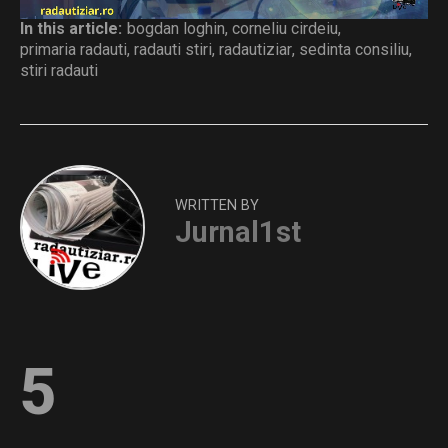
In this article:
bogdan loghin
,
corneliu cirdeiu
,
primaria radauti
,
radauti stiri
,
radautiziar
,
sedinta consiliu
,
stiri radauti
WRITTEN BY
Jurnal1st
5