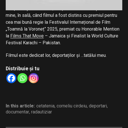
poveste de viață, reală, nu ficțiune, al cărei protagonist nu
a supraviețuit să-l vadă, dar pe care l-am simțit alături de
mine, în sală, când filmul a fost distins cu premiul pentru
cea mai bună regie la Festivalul Internațional de Film
„Toamnă la Voroneț” 2025, premiat cu Honorable Mention
la
Films That Move
– Jamaica și Finalist la World Culture
Festival Karachi – Pakistan.
Filmul este dedicat lor, deportaților și …tatălui meu.
Distribuie și tu
In this article:
cetatenia
,
corneliu cirdeiu
,
deportari
,
documentar
,
radautiziar