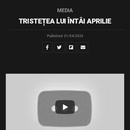
MEDIA
TRISTEȚEA LUI ÎNTÂI APRILIE
Published
01/04/2026
Întâi aprilie nu este numai despre păcăleli. Partea lui tristă
ne poartă înapoi în negura vremurilor lui 1941, în Bucovina
de Nord, unde aproximativ 200 de români au fost uciși
de trupele sovietice (NKVD și grăniceri) în încercarea lor
de a trece granița din URSS în România. Cei care au
supraviețuit au fost deportați în Siberia.
Vă invit să vizionați un scurt metraj despre deportări. O