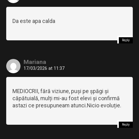
Da este apa calda
Reply
Mariana
17/03/2026 at 11:37
MEDIOCRII, fără viziune, puși pe șpăgi și
căpătuială, mulți mi-au fost elevi și confirmă
astazi ce presupuneam atunci.Nicio evoluție.
Reply