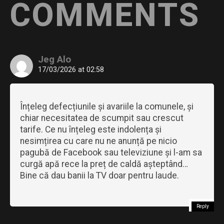
COMMENTS
Jeg Alo
17/03/2026 at 02:58
Înțeleg defecțiunile și avariile la comunele, și
chiar necesitatea de scumpit sau crescut
tarife. Ce nu înțeleg este indolența și
nesimțirea cu care nu ne anunță pe nicio
pagubă de Facebook sau televiziune și l-am sa
curgă apă rece la preț de caldă așteptând…
Bine că dau banii la TV doar pentru laude.
Reply