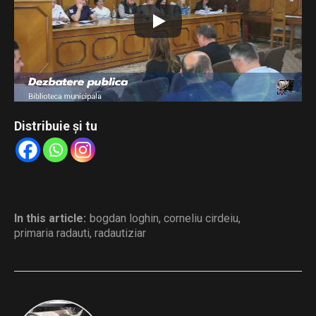
Distribuie și tu
In this article:
bogdan loghin
,
corneliu cirdeiu
,
primaria radauti
,
radautiziar