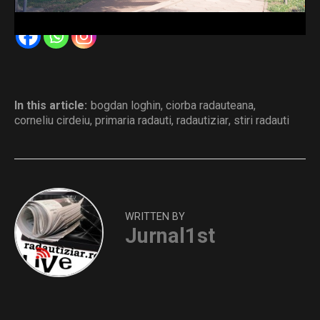
Distribuie și tu
In this article:
bogdan loghin
,
ciorba radauteana
,
corneliu cirdeiu
,
primaria radauti
,
radautiziar
,
stiri radauti
WRITTEN BY
Jurnal1st