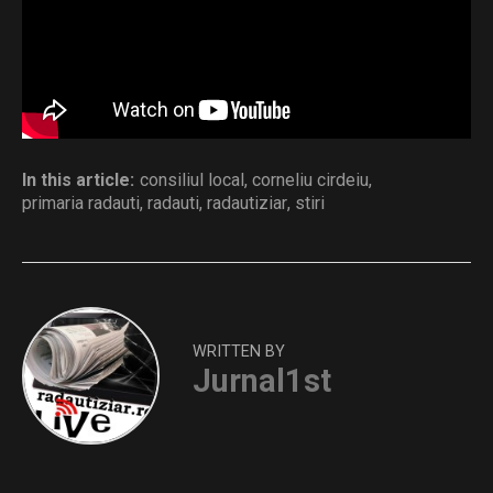
Distribuie și tu
In this article:
consiliul local
,
corneliu cirdeiu
,
primaria radauti
,
radauti
,
radautiziar
,
stiri
WRITTEN BY
Jurnal1st