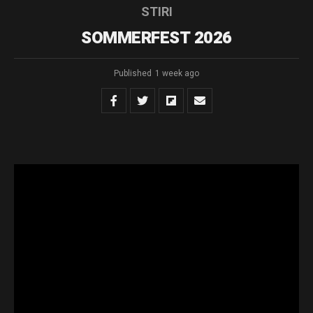
STIRI
SOMMERFEST 2026
Published
1 week ago
Muzica comunităților – Ediția a XII-a
În perioada 5-9 august
Rădăuțiul găzduiește
„SOMMERFEST –
Muzica
Comunităților”,
festival ajuns la cea