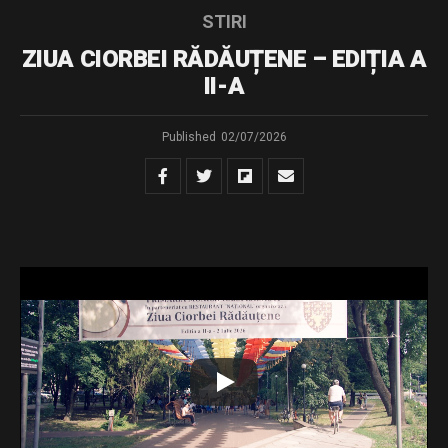
STIRI
ZIUA CIORBEI RĂDĂUȚENE – EDIȚIA A
II-A
Published
02/07/2026
1500 de porții de ciorbă rădăuțeană au fost distribuite
gratuit în parcul umbreluțelor, manifestarea fiind la a II-a
ediție, grație unui parteneriat între Restaurantul Național și
Primăria Rădăuți.
Primarul Bogdan Loghin a invitat staful județean al PNL la
o degustare.