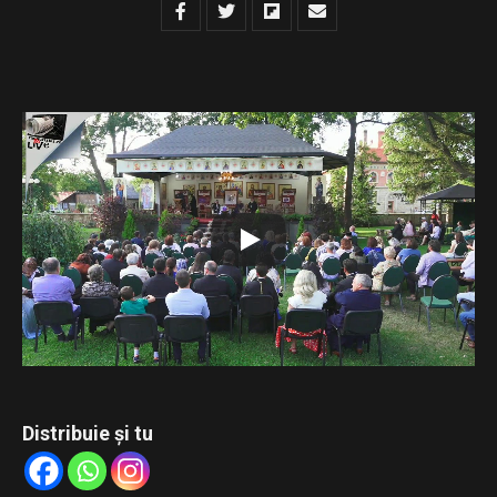
Urmăriți transmisiunea LIVE de la Mănăstirea Bogdana a
celei de-a doua ediții a Festivalului de Carte Veche
„Tipăriturile bisericești – punte între trecut, prezent și
viitor”.
Conferința susținută de părintele Constantin Necula,
intitulată „Cartea scrisă – remediul duhovnicesc al
însingurării culturale”, și recitalul de muzică veche susținut
de părintele arhidiacon Ieremia Sărmaș.
Distribuie și tu