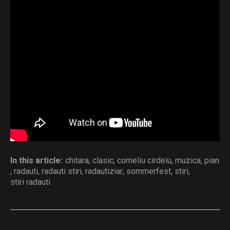
Klavier ART, având ca parteneri: Galeriile de Artă
„Traian Postolache”, Templul Mare – Sinagoga
Rădăuți, Protopopiatul Rădăuți, Muzeul Național
„George Enescu” și Muzeul Județean Botoșani –
Muzeul Memorial „George Enescu” Dorohoi.
Distribuie și tu
In this article:
chitara
,
clasic
,
corneliu cirdeiu
,
muzica
,
pian
,
radauti
,
radauti stiri
,
radautiziar
,
sommerfest
,
stiri
,
stiri radauti