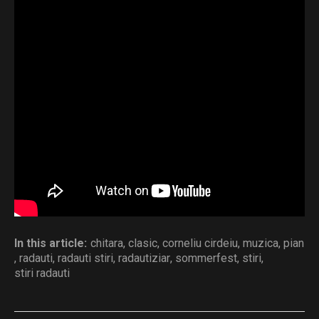
Rădăuți, Primăria Municipiului Rădăuți și Asociația
Klavier ART, având ca parteneri: Galeriile de Artă
„Traian Postolache”, Templul Mare – Sinagoga
Rădăuți, Protopopiatul Rădăuți, Muzeul Național
„George Enescu” și Muzeul Județean Botoșani –
Muzeul Memorial „George Enescu” Dorohoi.
Distribuie și tu
In this article:
chitara
,
clasic
,
corneliu cirdeiu
,
muzica
,
pian
,
radauti
,
radauti stiri
,
radautiziar
,
sommerfest
,
stiri
,
stiri radauti