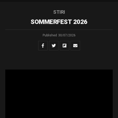
STIRI
SOMMERFEST 2026
Published
30/07/2026
Muzica comunităților – Ediția a XII-a
În perioada 5-9 august
Rădăuțiul găzduiește
„SOMMERFEST –
Muzica
Comunităților”,