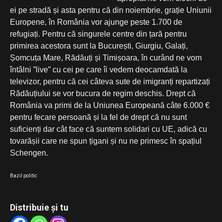
ei pe stradă și asta pentru că din noiembrie, grație Uniunii
Europene, în România vor ajunge peste 1.700 de
refugiați. Pentru că singurele centre din țară pentru
primirea acestora sunt la București, Giurgiu, Galați,
Șomcuța Mare, Rădăuți și Timișoara, în curând ne vom
întâlni ”live” cu cei pe care îi vedem deocamdată la
televizor, pentru că cei câteva sute de imigranți repartizați
Rădăuțiului se vor bucura de regim deschis. Drept că
România va primi de la Uniunea Europeană câte 6.000 €
pentru fecare persoană și la fel de drept că nu sunt
suficienți dar cât face că suntem solidari cu UE, adică cu
tovarășii care ne spun țigani și nu ne primesc în spațiul
Schengen.
Bazil politic
Distribuie și tu