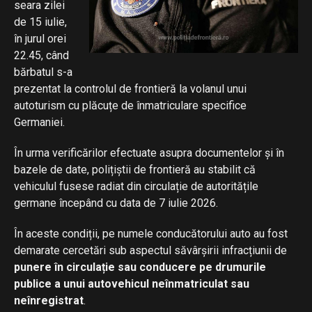
seara zilei
de 15 iulie,
în jurul orei
22.45, când
bărbatul s-a
prezentat la controlul de frontieră la volanul unui
autoturism cu plăcuțe de înmatriculare specifice
Germaniei.
În urma verificărilor efectuate asupra documentelor și în
bazele de date, polițiștii de frontieră au stabilit că
vehiculul fusese radiat din circulație de autoritățile
germane începând cu data de 7 iulie 2026.
În aceste condiții, pe numele conducătorului auto au fost
demarate cercetări sub aspectul săvârșirii infracțiunii de
punere în circulație sau conducere pe drumurile
publice a unui autovehicul neînmatriculat sau
neînregistrat
.