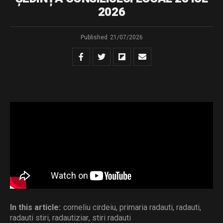
2026
Published
21/07/2026
sedinta ordinara din 23.07.2026
Download
Distribuie și tu
In this article:
corneliu cirdeiu
,
primaria radauti
,
radauti
,
radauti stiri
,
radautiziar
,
stiri radauti