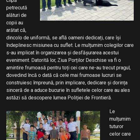
clipă
petrecută
alături de
copii au
arătat că,
dincolo de uniformă, se află oameni dedicați, care își
îndeplinesc misiunea cu suflet. Le mulțumim colegilor care
s-au implicat în organizarea și desfășurarea acestui
eveniment. Datorită lor, Ziua Porților Deschise va fi o
amintire frumoasă pentru toți cei care ne-au trecut pragul,
dovedind încă o dată că cele mai frumoase lucruri se
construiesc împreună, prin implicare, dedicare și dorința
sinceră de a aduce bucurie în sufletele celor care au ales
astăzi să descopere lumea Poliției de Frontieră.
Le
mulțumim
tuturor
celor care