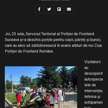
Joi, 23 iulie, Serviciul Teritorial al Poliției de Frontieră
Suceava și-a deschis porțile pentru copii, părinți și bunici,
care au ales să sărbătorească în avans alături de noi Ziua
Poliției de Frontieră Române.
Vizitatorii
au
descoperit
autospecia
lele de
intervenție,
tehnica și
echipamen