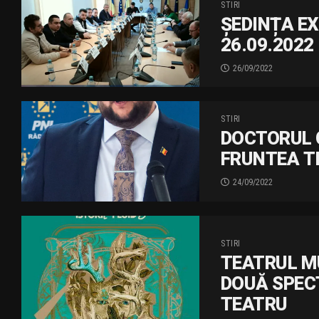
STIRI
ȘEDINȚA E
26.09.2022
26/09/2022
STIRI
DOCTORUL 
FRUNTEA TI
24/09/2022
STIRI
TEATRUL MU
DOUĂ SPEC
TEATRU