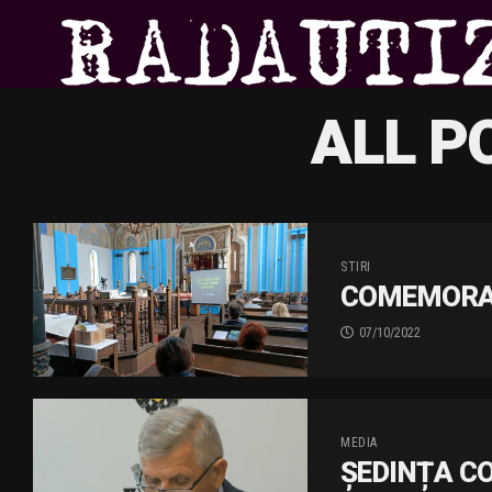
ALL P
STIRI
COMEMORAR
07/10/2022
MEDIA
ȘEDINȚA CO